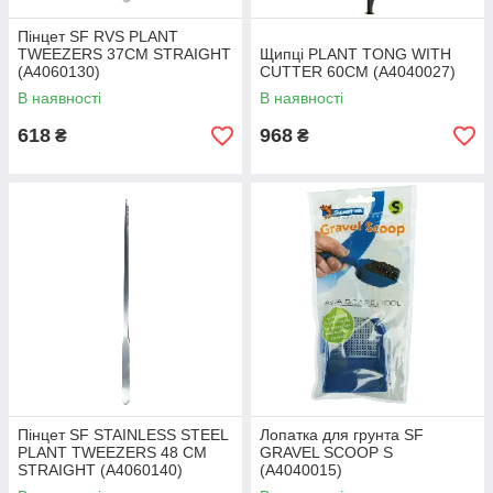
Пінцет SF RVS PLANT
TWEEZERS 37CM STRAIGHT
Щипці PLANT TONG WITH
(A4060130)
CUTTER 60CM (A4040027)
В наявності
В наявності
618
968
₴
₴
Пінцет SF STAINLESS STEEL
Лопатка для грунта SF
PLANT TWEEZERS 48 CM
GRAVEL SCOOP S
STRAIGHT (A4060140)
(A4040015)