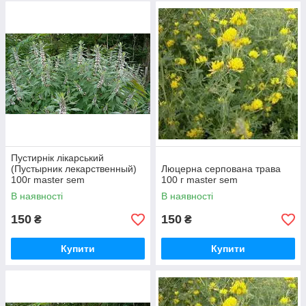
Пустирнік лікарський
(Пустырник лекарственный)
Люцерна серпована трава
100г master sem
100 г master sem
В наявності
В наявності
150
150
₴
₴
Купити
Купити