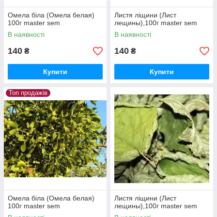
Омела біла (Омела белая)
Листя ліщини (Лист
100г master sem
лещины),100г master sem
В наявності
В наявності
140
140
₴
₴
Купити
Купити
Топ продажів
Омела біла (Омела белая)
Листя ліщини (Лист
100г master sem
лещины),100г master sem