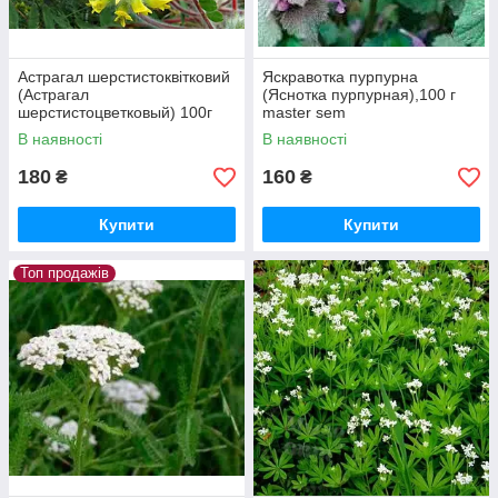
Астрагал шерстистоквітковий
Яскравотка пурпурна
(Астрагал
(Яснотка пурпурная),100 г
шерстистоцветковый) 100г
master sem
master sem
В наявності
В наявності
180
160
₴
₴
Купити
Купити
Топ продажів