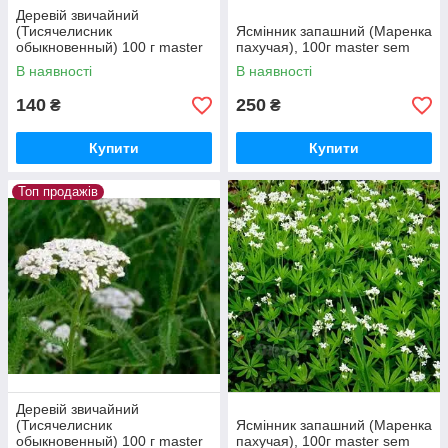
Деревій звичайний
(Тисячелисник
Ясмінник запашний (Маренка
обыкновенный) 100 г master
пахучая), 100г master sem
sem
В наявності
В наявності
140
250
₴
₴
Купити
Купити
Топ продажів
Деревій звичайний
(Тисячелисник
Ясмінник запашний (Маренка
обыкновенный) 100 г master
пахучая), 100г master sem