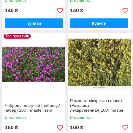
В наявності
В наявності
140
140
₴
₴
Купити
Купити
Топ продажів
Ромашка лікарська (трава)
Чебрець повзучий (чебрець/
(Ромашка
чабер) 100 г master sem
лекарственная)100г master
sem
В наявності
В наявності
160
160
₴
₴