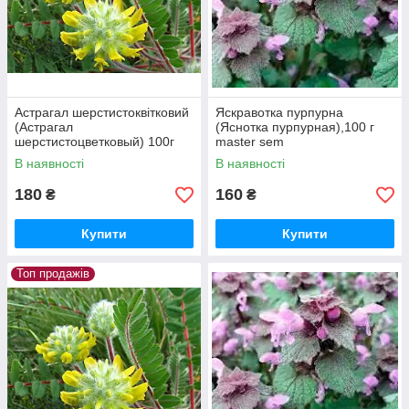
Астрагал шерстистоквітковий
Яскравотка пурпурна
(Астрагал
(Яснотка пурпурная),100 г
шерстистоцветковый) 100г
master sem
master sem
В наявності
В наявності
180
160
₴
₴
Купити
Купити
Топ продажів