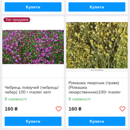
Купити
Купити
Топ продажів
Ромашка лікарська (трава)
Чебрець повзучий (чебрець/
(Ромашка
чабер) 100 г master sem
лекарственная)100г master
sem
В наявності
В наявності
160
160
₴
₴
Купити
Купити