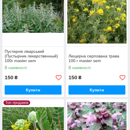
Пустирнік лікарський
(Пустырник лекарственный)
Люцерна серпована трава
100г master sem
100 г master sem
В наявності
В наявності
150
150
₴
₴
Купити
Купити
Топ продажів