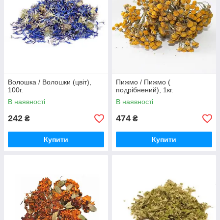
Волошка / Волошки (цвіт),
Пижмо / Пижмо (
100г.
подрібнений), 1кг.
В наявності
В наявності
242
474
₴
₴
Купити
Купити