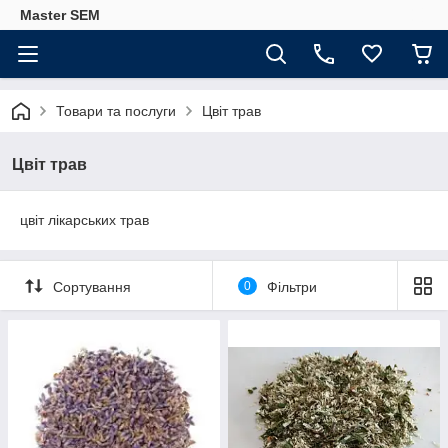
Master SEM
Товари та послуги
Цвіт трав
Цвіт трав
цвіт лікарських трав
Сортування
0
Фільтри