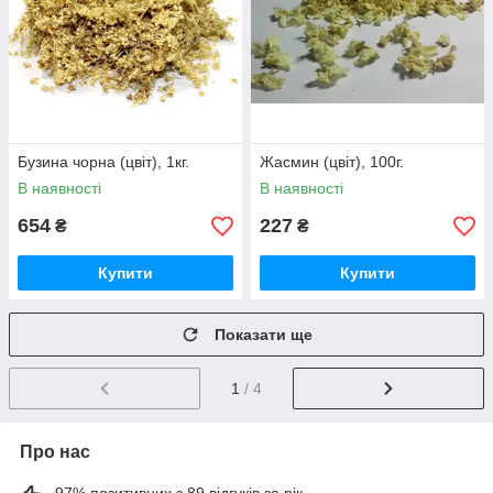
Бузина чорна (цвіт), 1кг.
Жасмин (цвіт), 100г.
В наявності
В наявності
654
227
₴
₴
Купити
Купити
Показати ще
1
/ 4
Про нас
97% позитивних з 89 відгуків за рік