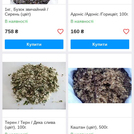
1кг., Бузок звичайний /
Сирень (цвіт)
Адоніс /Адоніс /Горицвіт, 100г.
В наявності
В наявності
758
160
₴
₴
Купити
Купити
Терен / Терн / Дика слива
(цвіт), 100г.
Каштан (цвіт), 500г.