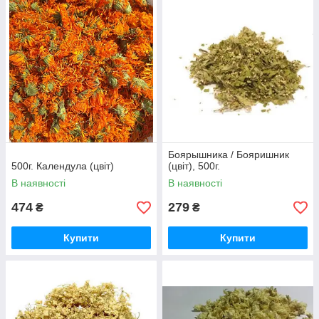
Боярышника / Бояришник
500г. Календула (цвіт)
(цвіт), 500г.
В наявності
В наявності
474
279
₴
₴
Купити
Купити