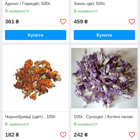
Адоніс / Горицвіт, 500г.
Хміль цвіт, 500г.
В наявності
В наявності
361
459
₴
₴
Купити
Купити
Чорнобривці (цвіт) , 100г
100г., Сухоцвіт / Котячі лапки
В наявності
В наявності
182
242
₴
₴