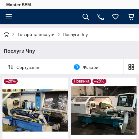
Master SEM
Товари та послуги
Послуги Чпу
Послуги Чпу
Сортування
0
Фільтри
–28%
Новинка
–28%