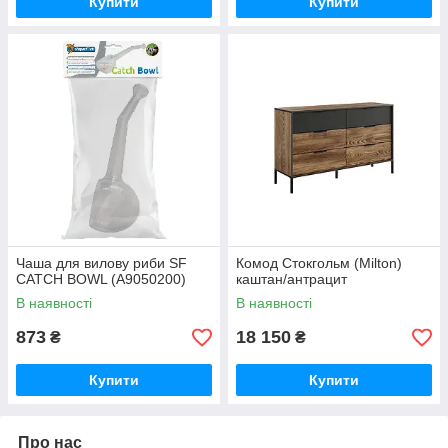
Купити
Купити
Чаша для вилову риби SF
Комод Стокгольм (Milton)
CATCH BOWL (A9050200)
каштан/антрацит
В наявності
В наявності
873
18 150
₴
₴
Купити
Купити
Про нас