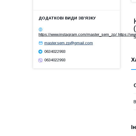
https://www.instagram.com/master_sem_zp/ https://w
S
master.sem.zp@gmail.com
0634022993
Х
0634022993
В
І