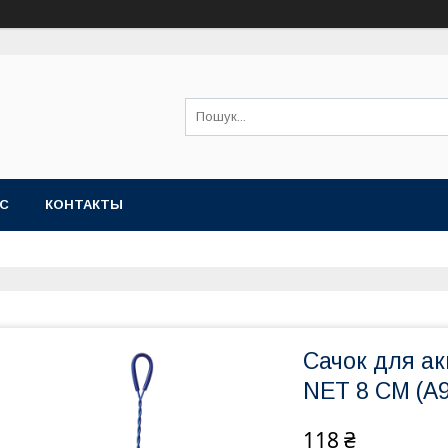
АС
КОНТАКТЫ
Сачок для а
NET 8 CM (A
118 ₴