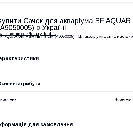
Купити Сачок для акваріума SF AQUAR
(A9050005) в Україні
ww.instagram.com/beauty_bod_1/
F AQUARIUM FISH NET 8 CM (A9050005) - Ця акваріумна сітка має шир
арактеристики
Основні атрибути
иробник
SuperFis
нформація для замовлення