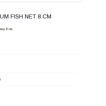
IUM FISH NET 8 CM
ину 8 см
h