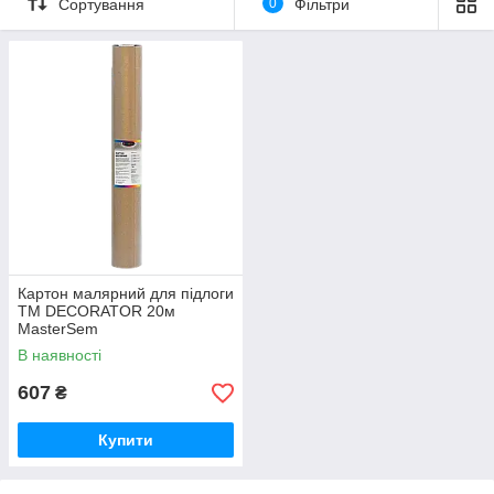
Сортування
0
Фільтри
Картон малярний для підлоги
TM DECORATOR 20м
MasterSem
В наявності
607
₴
Купити