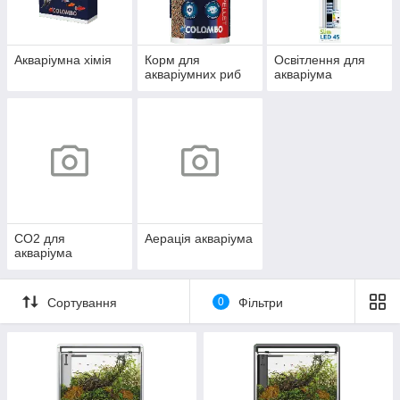
Акваріумна хімія
Корм для
Освітлення для
акваріумних риб
акваріума
СО2 для
Аерація акваріума
акваріума
Сортування
0
Фільтри