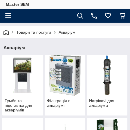
Master SEM
Товари та послуги
Акваріум
Акваріум
Тумби та
Фільтрація в
Нагрівачі для
підставтки для
акваріумі
акваріума
акваріумів