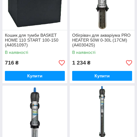
Кошик для тумби BASKET
Обігрівач для акваріума PRO
HOME 110 START 100-150
HEATER 50W 0-30L (17CM)
(A4051097)
(A4030425)
В наявності
В наявності
716
1 234
₴
₴
Купити
Купити