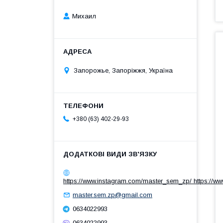
Михаил
Запорожье, Запоріжжя, Україна
+380 (63) 402-29-93
https://www.instagram.com/master_sem_zp/ https://w
master.sem.zp@gmail.com
0634022993
0634022993