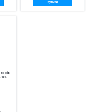
Купити
 горіх
анка