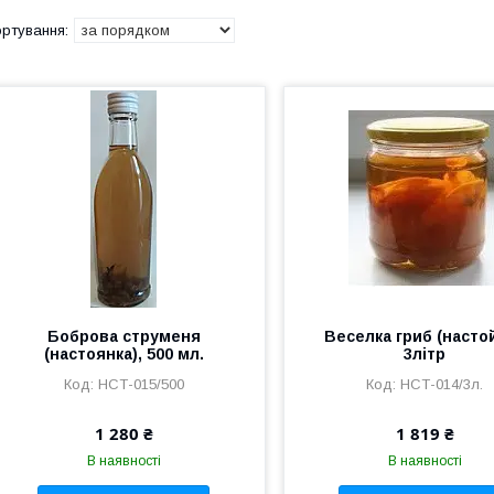
Боброва струменя
Веселка гриб (настой
(настоянка), 500 мл.
3літр
НСТ-015/500
НСТ-014/3л.
1 280 ₴
1 819 ₴
В наявності
В наявності