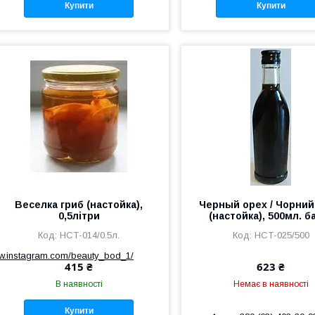
Купити
Купити
Веселка гриб (настойка),
Черный орех / Чорний
0,5літри
(настойка), 500мл. б
НСТ-014/0.5л.
НСТ-025/500
ww.instagram.com/beauty_bod_1/
415 ₴
623 ₴
В наявності
Немає в наявності
Купити