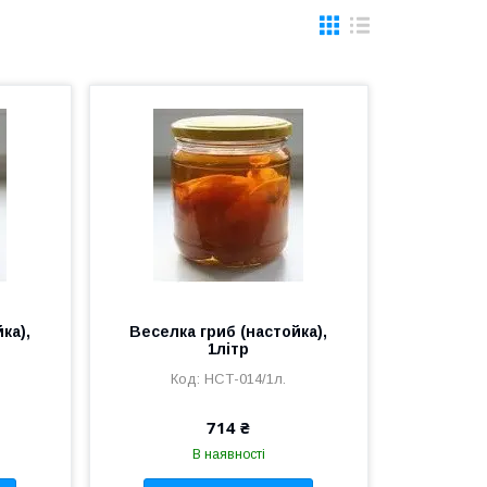
ка),
Веселка гриб (настойка),
1літр
НСТ-014/1л.
714 ₴
В наявності