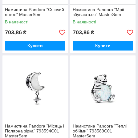
Намистина Pandora "Сяючий
Намистина Pandora "Мрії
янгол" MasterSem
збуваються" MasterSem
В наявності
В наявності
703,86
703,86
₴
₴
Купити
Купити
Намистина Pandora "Місяць і
Намистина Pandora "Теплі
Полярна зірка" 793594C01
обійми" 793589C01
MasterSem
MasterSem