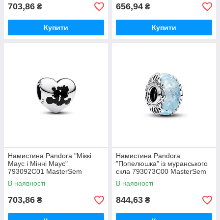
703,86
656,94
₴
₴
Купити
Купити
Намистина Pandora "Міккі
Намистина Pandora
Маус і Мінні Маус"
"Попелюшка" із муранського
793092C01 MasterSem
скла 793073C00 MasterSem
В наявності
В наявності
703,86
844,63
₴
₴