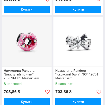
Купити
Купити
Намистина Pandora
Намистина Pandora
"Блискучий пончик"
"Іскристий бант" 793442C01
792596C01 MasterSem
MasterSem
В наявності
В наявності
703,86
703,86
₴
₴
Купити
Купити