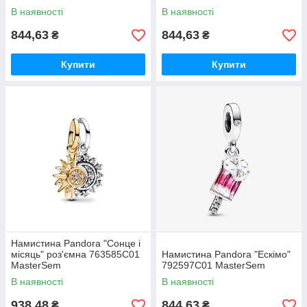
В наявності
В наявності
844,63
844,63
₴
₴
Купити
Купити
Намистина Pandora "Сонце і
місяць" роз'ємна 763585C01
Намистина Pandora "Ескімо"
MasterSem
792597C01 MasterSem
В наявності
В наявності
938,48
844,63
₴
₴