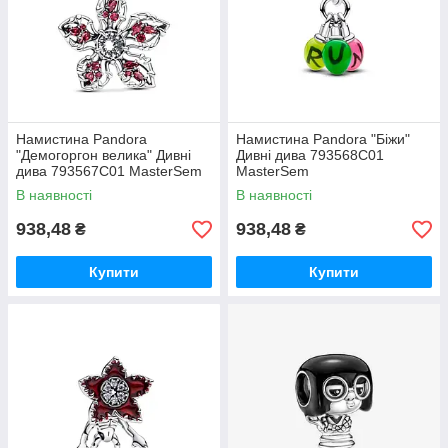
Намистина Pandora
Намистина Pandora "Біжи"
"Демогоргон велика" Дивні
Дивні дива 793568C01
дива 793567C01 MasterSem
MasterSem
В наявності
В наявності
938,48
938,48
₴
₴
Купити
Купити