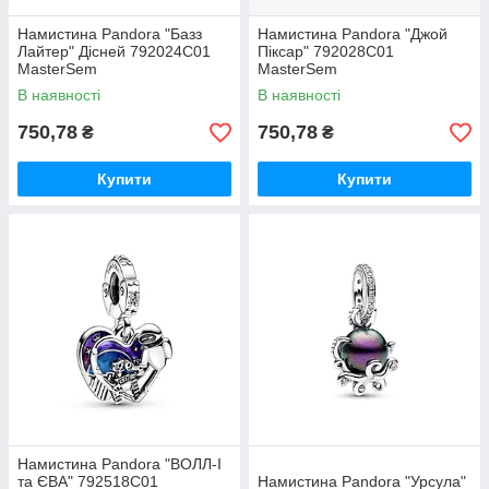
Намистина Pandora "Базз
Намистина Pandora "Джой
Лайтер" Дісней 792024C01
Піксар" 792028C01
MasterSem
MasterSem
В наявності
В наявності
750,78
750,78
₴
₴
Купити
Купити
Намистина Pandora "ВОЛЛ-І
та ЄВА" 792518C01
Намистина Pandora "Урсула"