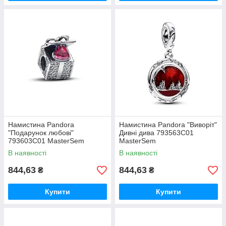
Намистина Pandora
Намистина Pandora "Виворіт"
"Подарунок любові"
Дивні дива 793563C01
793603C01 MasterSem
MasterSem
В наявності
В наявності
844,63
844,63
₴
₴
Купити
Купити