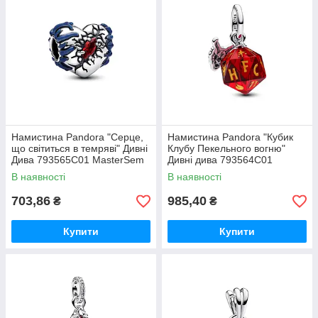
Намистина Pandora "Серце,
Намистина Pandora "Кубик
що світиться в темряві" Дивні
Клубу Пекельного вогню"
Дива 793565C01 MasterSem
Дивні дива 793564C01
MasterSem
В наявності
В наявності
703,86
985,40
₴
₴
Купити
Купити