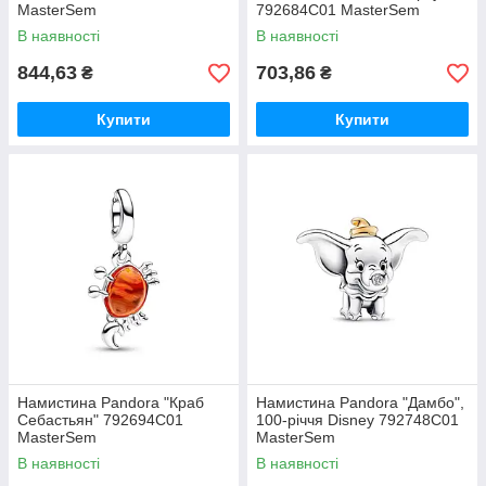
MasterSem
792684C01 MasterSem
В наявності
В наявності
844,63
703,86
₴
₴
Купити
Купити
Намистина Pandora "Краб
Намистина Pandora "Дамбо",
Себастьян" 792694C01
100-річчя Disney 792748C01
MasterSem
MasterSem
В наявності
В наявності