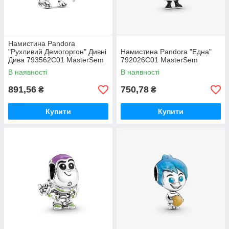
Намистина Pandora
"Рухливий Демогоргон" Дивні
Намистина Pandora "Една"
Дива 793562C01 MasterSem
792026C01 MasterSem
В наявності
В наявності
891,56
750,78
₴
₴
Купити
Купити