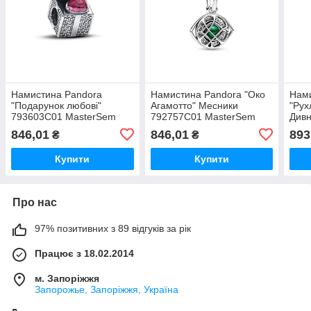
Намистина Pandora
Намистина Pandora "Око
Нам
"Подарунок любові"
Агамотто" Месники
"Рух
793603C01 MasterSem
792757C01 MasterSem
Дивн
Mas
846,01
846,01
893
₴
₴
Купити
Купити
Про нас
97% позитивних з 89 відгуків за рік
Працює з 18.02.2014
м. Запоріжжя
Запорожье, Запоріжжя, Україна