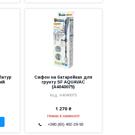
Латур
Сифон на батарейках для
лий
грунту SF AQUAVAC
(A4040075)
A4040075
1 270 ₴
Немає в наявності
+380 (63) 402-29-93