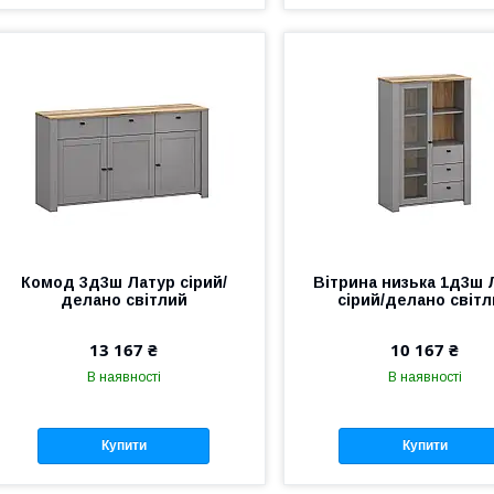
Комод 3д3ш Латур сірий/
Вітрина низька 1д3ш 
делано світлий
сірий/делано світ
13 167 ₴
10 167 ₴
В наявності
В наявності
Купити
Купити