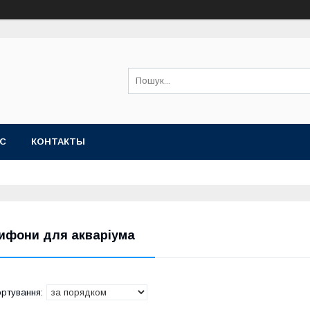
АС
КОНТАКТЫ
ифони для акваріума