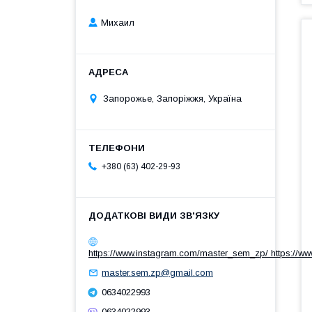
Михаил
Запорожье, Запоріжжя, Україна
+380 (63) 402-29-93
https://www.instagram.com/master_sem_zp/ https://w
master.sem.zp@gmail.com
0634022993
0634022993