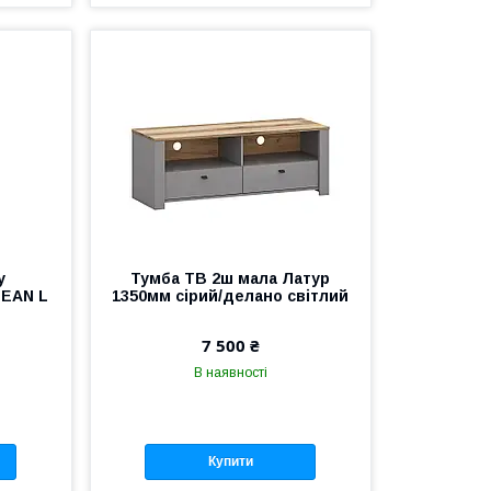
у
Тумба ТВ 2ш мала Латур
EAN L
1350мм сірий/делано світлий
7 500 ₴
В наявності
Купити