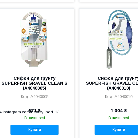
Сифон для грунту
Сифон для грунт
SUPERFISH GRAVEL CLEAN S
SUPERFISH GRAVEL CL
(A4040005)
(A4040010)
A4040005
A4040010
671 ₴
1 004 ₴
ww.instagram.com/beauty_bod_1/
В наявності
В наявності
Купити
Купити