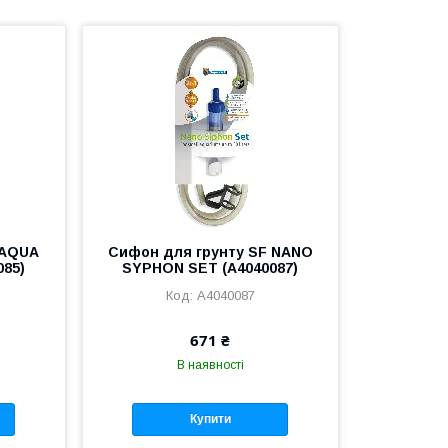
 AQUA
Сифон для грунту SF NANO
085)
SYPHON SET (A4040087)
A4040087
671 ₴
В наявності
Купити