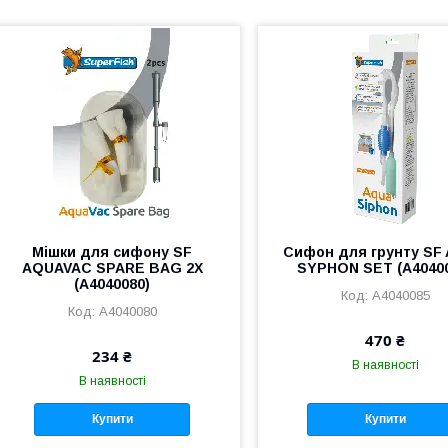
Мішки для сифону SF
Сифон для грунту SF
AQUAVAC SPARE BAG 2X
SYPHON SET (A4040
(A4040080)
A4040085
A4040080
470 ₴
234 ₴
В наявності
В наявності
Купити
Купити