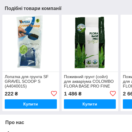
Подібні товари компанії
Лопатка для грунта SF
Поживний грунт (сойл)
Пожи
GRAVEL SCOOP S
для акваріума COLOMBO
для
(A4040015)
FLORA BASE PRO FINE
FLO
2,5 L 2-3 мм (A5010050)
L 2-
222
1 486
2 6
₴
₴
Купити
Купити
Про нас