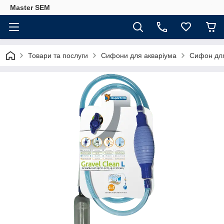
Master SEM
Товари та послуги
Сифони для акваріума
Сифон дл