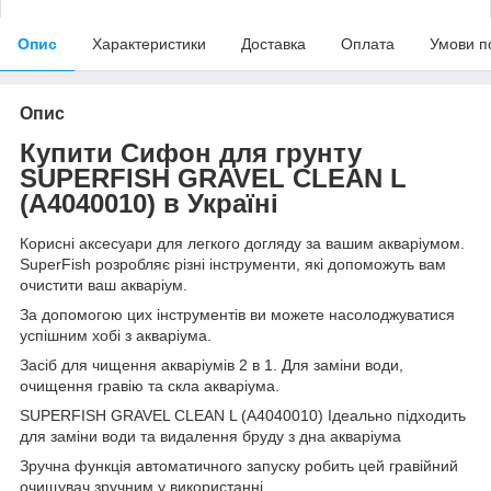
Опис
Характеристики
Доставка
Оплата
Умови п
Опис
Купити Сифон для грунту
SUPERFISH GRAVEL CLEAN L
(A4040010) в Україні
Корисні аксесуари для легкого догляду за вашим акваріумом.
SuperFish розробляє різні інструменти, які допоможуть вам
очистити ваш акваріум.
За допомогою цих інструментів ви можете насолоджуватися
успішним хобі з акваріума.
Засіб для чищення акваріумів 2 в 1. Для заміни води,
очищення гравію та скла акваріума.
SUPERFISH GRAVEL CLEAN L (A4040010) Ідеально підходить
для заміни води та видалення бруду з дна акваріума
Зручна функція автоматичного запуску робить цей гравійний
очищувач зручним у використанні.