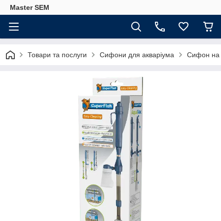
Master SEM
Товари та послуги
Сифони для акваріума
Сифон на 