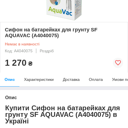
Сифон на батарейках для грунту SF
AQUAVAC (A4040075)
Немає в наявності
Код: A4040075
Роздріб
1 270
₴
Опис
Характеристики
Доставка
Оплата
Умови п
Опис
Купити Сифон на батарейках для
грунту SF AQUAVAC (A4040075) в
Україні