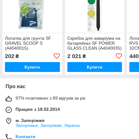
Лопатка для грунта SF
Скребок для акваріума на
Лопа
GRAVEL SCOOP S
батарейках SF POWER
RVS
(A4040015)
GLASS CLEAN (A4040035)
32C
202
2 021
440
₴
₴
Купити
Купити
Про нас
97% позитивних з 89 відгуків за рік
Працює з 18.02.2014
м. Запоріжжя
Запорожье, Запоріжжя, Україна
Контакти