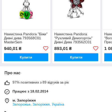
Намистина Pandora "Біжи"
Намистина Pandora
Нам
Дивні дива 793568C01
"Рухливий Демогоргон"
"Вог
MasterSem
Дивні Дива 793562C01
Прес
MasterSem
Mas
940,01
893,01
1 0
₴
₴
Купити
Купити
Про нас
97% позитивних з 89 відгуків за рік
Працює з 18.02.2014
м. Запоріжжя
Запорожье, Запоріжжя, Україна