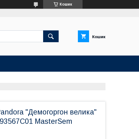
Кошик
Кошик
andora "Демогоргон велика"
793567C01 MasterSem