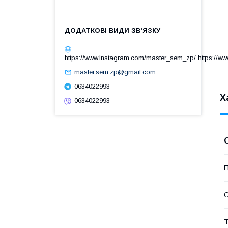
https://www.instagram.com/master_sem_zp/ https://w
master.sem.zp@gmail.com
0634022993
Х
0634022993
Т