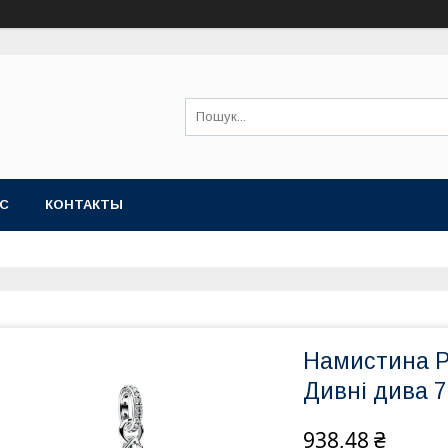
АС
КОНТАКТЫ
Намистина P
Дивні дива 
938,48 ₴