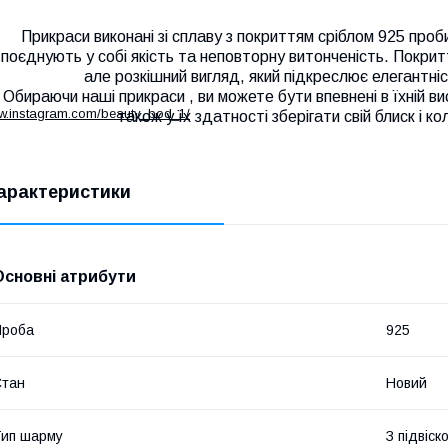
Прикраси виконані зі сплаву з покриттям сріблом 925 проби
поєднують у собі якість та неповторну витонченість. Покрит
але розкішний вигляд, який підкреслює елегантніс
Обираючи наші прикраси , ви можете бути впевнені в їхній висо
ww.instagram.com/beauty_bod_1/
також у їх здатності зберігати свій блиск і к
арактеристики
Основні атрибути
Проба
925
Стан
Новий
ип шарму
З підвіск