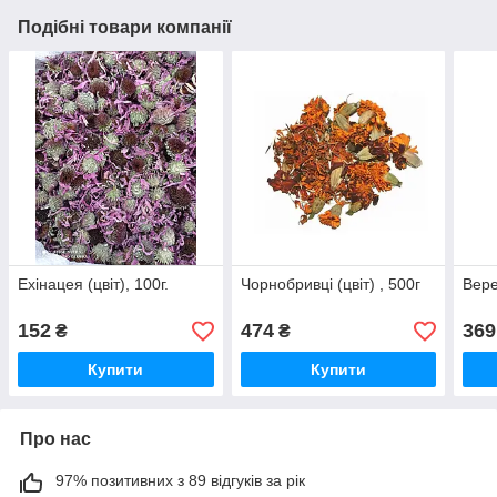
Подібні товари компанії
Ехінацея (цвіт), 100г.
Чорнобривці (цвіт) , 500г
Вере
152
474
369
₴
₴
Купити
Купити
Про нас
97% позитивних з 89 відгуків за рік