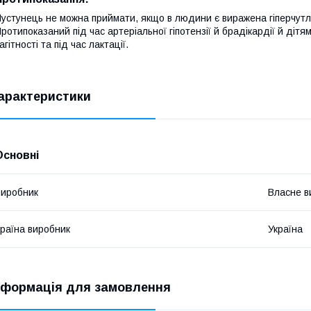
устунець не можна приймати, якщо в людини є виражена гіперчутлив
ротипоказаний під час артеріальної гіпотензії й брадікардії й дітя
агітності та під час лактації.
арактеристики
Основні
иробник
Власне в
раїна виробник
Україна
нформація для замовлення