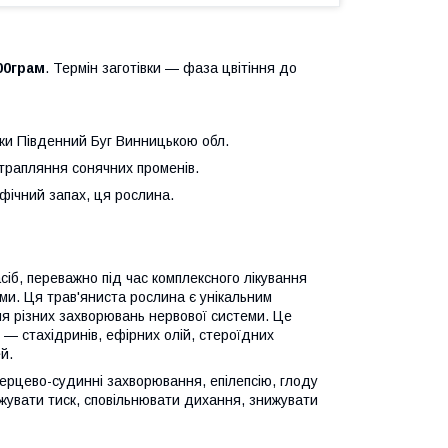
00грам
. Термін заготівки — фаза цвітіння до
чки Південний Буг Винницькою обл.
отрапляння сонячних променів.
фічний запах, ця рослина.
сіб, переважно під час комплексного лікування
ми. Ця трав'яниста рослина є унікальним
ння різних захворювань нервової системи. Це
 — стахідринів, ефірних олій, стероїдних
й.
 серцево-судинні захворювання, епілепсію, глоду
жувати тиск, сповільнювати дихання, знижувати