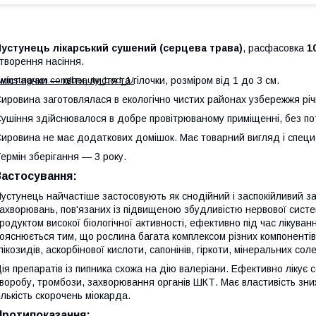
устунець лікарський сушений (серцева трава)
, расфасовка
1
творення насіння.
ww.instagram.com/beauty_bod_1/
міст пачки — квіти, листя та гілочки, розміром від 1 до 3 см.
ировина заготовлялася в екологічно чистих районах узбережжя рі
ушіння здійснювалося в добре провітрюваному приміщенні, без п
ировина не має додаткових домішок. Має товарний вигляд і специ
ермін зберігання — 3 року.
Застосування:
устунець найчастіше застосовують як снодійний і заспокійливий за
ахворювань, пов'язаних із підвищеною збудливістю нервової систе
родуктом високої біологічної активності, ефективно під час лікува
ояснюється тим, що рослина багата комплексом різних компонентів
лікозидів, аскорбінової кислоти, сапонінів, гіркоти, мінеральних соле
ія препаратів із пипника схожа на дію валеріани. Ефективно лікує
воробу, тромбози, захворювання органів ШКТ. Має властивість зни
ількість скорочень міокарда.
Протипоказання: