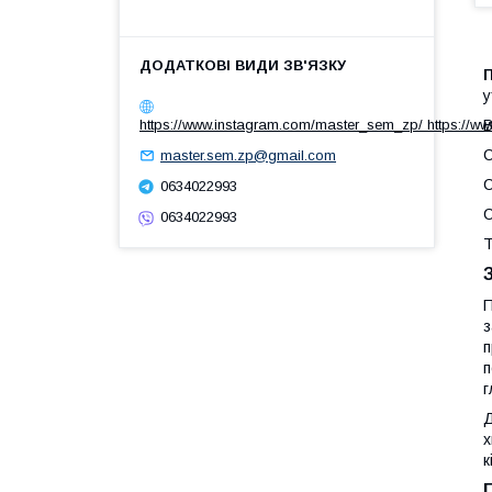
П
у
https://www.instagram.com/master_sem_zp/ https://w
В
С
master.sem.zp@gmail.com
С
0634022993
С
0634022993
Т
П
з
п
п
г
Д
х
к