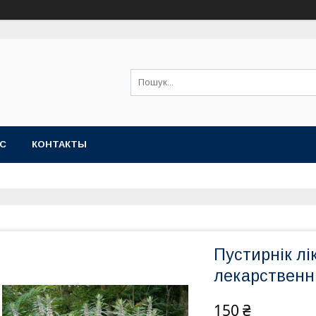
АС
КОНТАКТЫ
Пустирнік лі
лекарственн
150 ₴