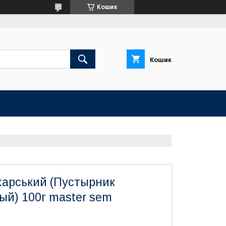
Кошик
Кошик
карський (Пустырник
ый) 100г master sem