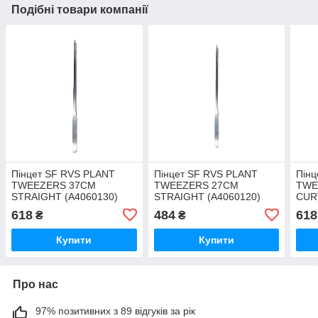
Подібні товари компанії
Пінцет SF RVS PLANT
Пінцет SF RVS PLANT
Пінц
TWEEZERS 37CM
TWEEZERS 27CM
TWE
STRAIGHT (A4060130)
STRAIGHT (A4060120)
CUR
618
484
618
₴
₴
Купити
Купити
Про нас
97% позитивних з 89 відгуків за рік