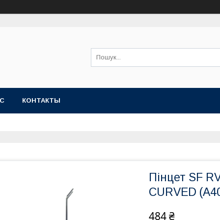
АС
КОНТАКТЫ
Пінцет SF 
CURVED (A40
484 ₴