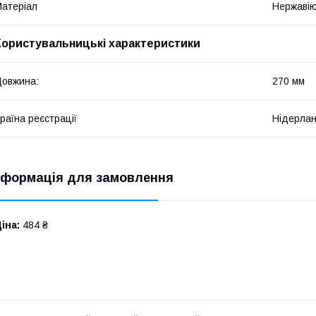
атеріал
Нержавію
Користувальницькі характеристики
овжина:
270 мм
раїна реєстрації
Нідерла
нформація для замовлення
іна:
484 ₴