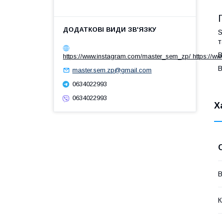
S
т
В
https://www.instagram.com/master_sem_zp/ https://w
В
master.sem.zp@gmail.com
0634022993
0634022993
Х
В
К