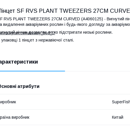
Пінцет SF RVS PLANT TWEEZERS 27CM CURVED 
F RVS PLANT TWEEZERS 27CM CURVED (A4060125) - Вигнутий пінц
а видалення акваріумних рослин і будь-якого догляду за акваріумо
игнутий кінчик дозволяє легко підстригати низькі рослини.
ww.instagram.com/beauty_bod_1/
 упаковці 1 пінцет з нержавіючої сталі.
арактеристики
Основні атрибути
иробник
SuperFis
раїна виробник
Китай