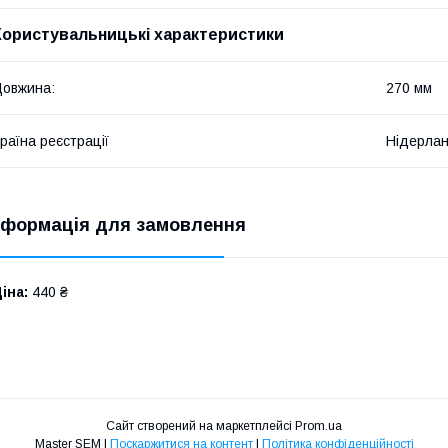
Користувальницькі характеристики
овжина:
270 мм
раїна реєстрації
Нідерла
нформація для замовлення
іна:
440 ₴
Сайт створений на маркетплейсі
Prom.ua
Master SEM |
Поскаржитися на контент
|
Політика конфіденційності