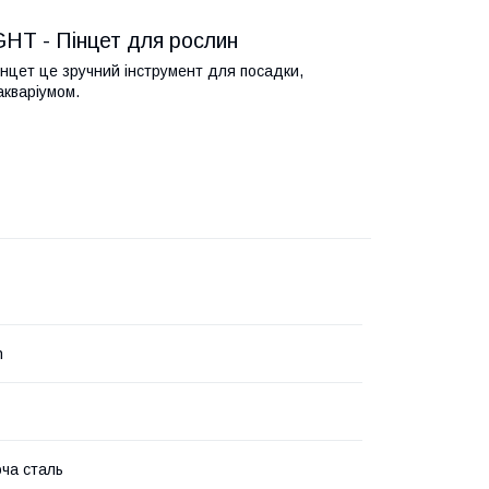
T - Пінцет для рослин
ет це зручний інструмент для посадки,
акваріумом.
h
ча сталь