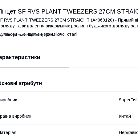
Пінцет SF RVS PLANT TWEEZERS 27CM STRAIGH
F RVS PLANT TWEEZERS 27CM STRAIGHT (A4060120) - Прямий пінц
огляду та видалення акваріумних рослин і будь-якого догляду за 
 упаковці 1 пінцет з нержавіючої сталі.
ww.instagram.com/beauty_bod_1/
арактеристики
Основні атрибути
иробник
SuperFis
раїна виробник
Китай
атеріал
Нержавію