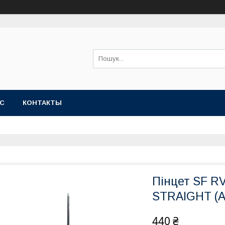
АС
КОНТАКТЫ
Пінцет SF 
STRAIGHT (A
440 ₴