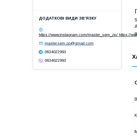
S
д
В
https://www.instagram.com/master_sem_zp/ https://w
master.sem.zp@gmail.com
0634022993
Х
0634022993
В
К
М