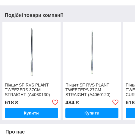
Подібні товари компанії
Пінцет SF RVS PLANT
Пінцет SF RVS PLANT
Пінц
TWEEZERS 37CM
TWEEZERS 27CM
TWE
STRAIGHT (A4060130)
STRAIGHT (A4060120)
CUR
618
484
618
₴
₴
Купити
Купити
Про нас