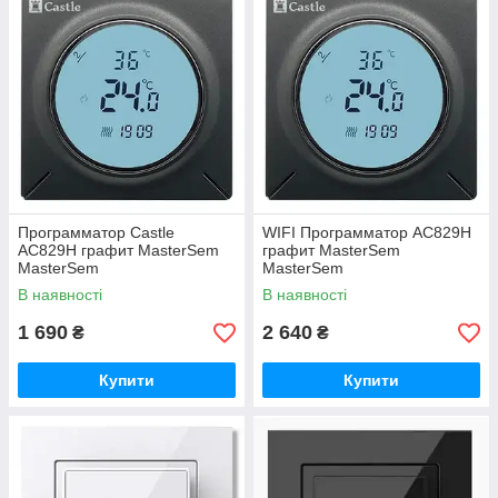
Программатор Castle
WIFI Программатор АС829H
АС829H графит MasterSem
графит MasterSem
MasterSem
MasterSem
В наявності
В наявності
1 690
2 640
₴
₴
Купити
Купити