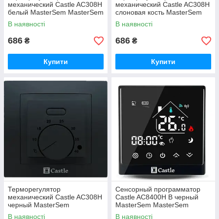
механический Castle AC308H
механический Castle AC308H
белый MasterSem MasterSem
слоновая кость MasterSem
MasterSem
В наявності
В наявності
686
686
₴
₴
Купити
Купити
Терморегулятор
Сенсорный программатор
механический Castle AC308H
Castle AC8400H B черный
черный MasterSem
MasterSem MasterSem
MasterSem
В наявності
В наявності