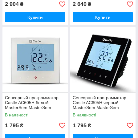
2 904
2 640
₴
₴
Купити
Купити
Сенсорный программатор
Сенсорный программатор
Castle AC605H белый
Castle AC605H черный
MasterSem MasterSem
MasterSem MasterSem
В наявності
В наявності
1 795
1 795
₴
₴