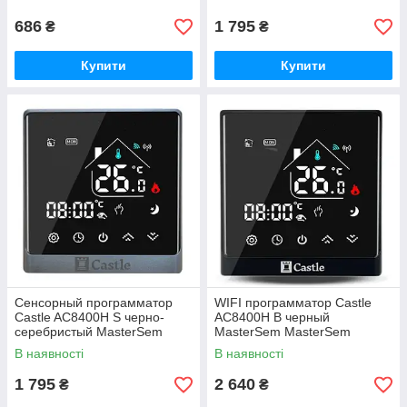
686
1 795
₴
₴
Купити
Купити
Сенсорный программатор
WIFI программатор Castle
Castle AC8400H S черно-
AC8400H B черный
серебристый MasterSem
MasterSem MasterSem
MasterSem
В наявності
В наявності
1 795
2 640
₴
₴