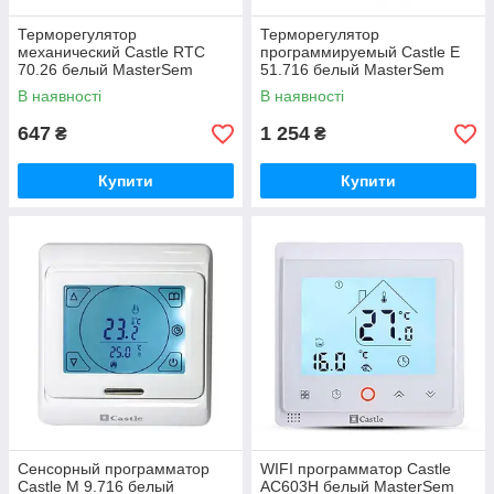
Терморегулятор
Терморегулятор
механический Castle RTC
программируемый Castle Е
70.26 белый MasterSem
51.716 белый MasterSem
MasterSem
MasterSem
В наявності
В наявності
647
1 254
₴
₴
Купити
Купити
Сенсорный программатор
WIFI программатор Castle
Castle M 9.716 белый
AC603H белый MasterSem