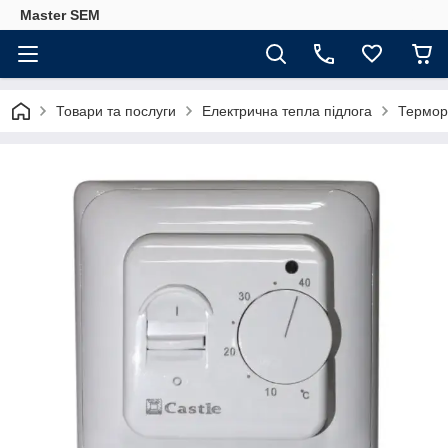
Master SEM
Товари та послуги
Електрична тепла підлога
Термор