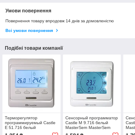
Умови повернення
Повернення товару впродовж 14 днів за домовленістю
Всі умови повернення
Подібні товари компанії
Терморегулятор
Сенсорный программатор
Сен
программируемый Castle
Castle M 9.716 белый
Cast
Е 51.716 белый
MasterSem MasterSem
Mas
MasterSem MasterSem