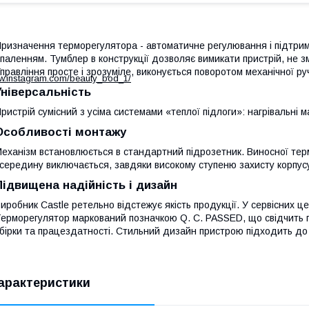
ризначення терморегулятора - автоматичне регулювання і підтрим
паленням. Тумблер в конструкції дозволяє вимикати пристрій, не
правління просте і зрозуміле, виконується поворотом механічної ру
ww.instagram.com/beauty_bod_1/
Універсальність
ристрій сумісний з усіма системами «теплої підлоги»: нагрівальні м
Особливості монтажу
еханізм встановлюється в стандартний підрозетник. Виносної тер
середину виключається, завдяки високому ступеню захисту корпус
Підвищена надійність і дизайн
иробник Castle ретельно відстежує якість продукції. У сервісних 
ерморегулятор маркований позначкою Q. C. PASSED, що свідчить
бірки та працездатності. Стильний дизайн пристрою підходить до 
арактеристики