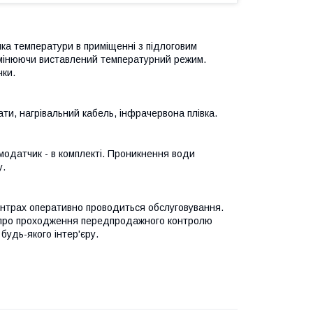
ка температури в приміщенні з підлоговим
 змінюючи виставлений температурний режим.
чки.
ати, нагрівальний кабель, інфрачервона плівка.
модатчик - в комплекті. Проникнення води
у.
центрах оперативно проводиться обслуговування.
 про проходження передпродажного контролю
будь-якого інтер'єру.