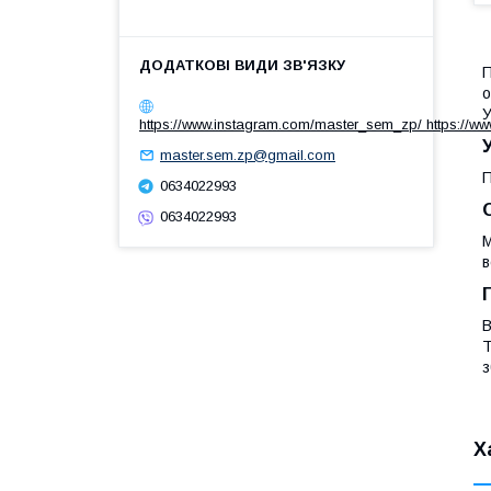
П
о
У
https://www.instagram.com/master_sem_zp/ https://w
master.sem.zp@gmail.com
П
0634022993
0634022993
М
в
В
Т
з
Х