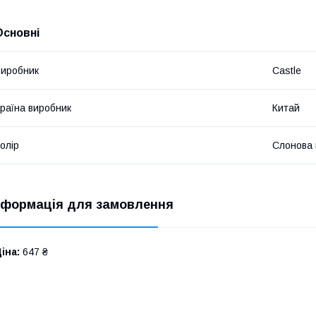
Основні
иробник
Castle
раїна виробник
Китай
олір
Слонова 
нформація для замовлення
іна:
647 ₴