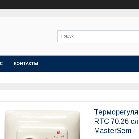
АС
КОНТАКТЫ
Терморегуля
RTC 70.26 с
MasterSem