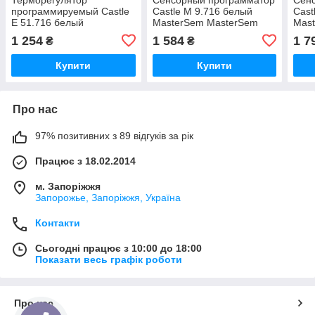
программируемый Castle
Castle M 9.716 белый
Cast
Е 51.716 белый
MasterSem MasterSem
Mas
MasterSem MasterSem
1 254
1 584
1 7
₴
₴
Купити
Купити
Про нас
97% позитивних з 89 відгуків за рік
Працює з 18.02.2014
м. Запоріжжя
Запорожье, Запоріжжя, Україна
Контакти
Сьогодні працює з 10:00 до 18:00
Показати весь графік роботи
Про нас