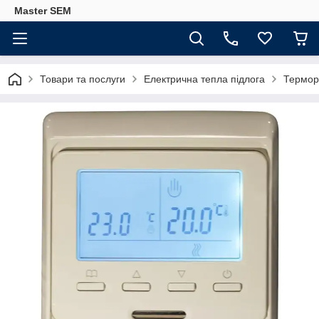
Master SEM
Товари та послуги
Електрична тепла підлога
Термор