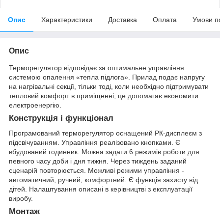
Опис
Характеристики
Доставка
Оплата
Умови п
Опис
Терморегулятор відповідає за оптимальне управління
системою опалення «тепла підлога». Прилад подає напругу
на нагрівальні секції, тільки тоді, коли необхідно підтримувати
тепловий комфорт в приміщенні, це допомагає економити
електроенергію.
Конструкція і функціонал
Програмований терморегулятор оснащений РК-дисплеєм з
підсвічуванням. Управління реалізовано кнопками. Є
вбудований годинник. Можна задати 6 режимів роботи для
певного часу доби і дня тижня. Через тиждень заданий
сценарій повторюється. Можливі режими управління -
автоматичний, ручний, комфортний. Є функція захисту від
дітей. Налаштування описані в керівництві з експлуатації
виробу.
Монтаж