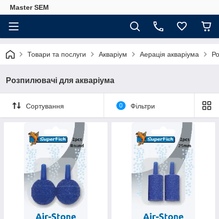
Master SEM
Товари та послуги
Акваріум
Аерація акваріума
Ро
Розпилювачі для акваріума
Сортування
0
Фільтри