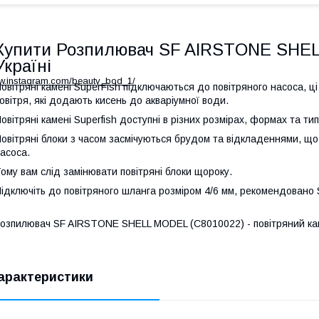
Купити Розпилювач SF AIRSTONE SHEL
Україні
ww.instagram.com/beauty_bod_1/
овітряні камені SuperFish підключаються до повітряного насоса, ці
овітря, які додають кисень до акваріумної води.
овітряні камені Superfish доступні в різних розмірах, формах та ти
овітряні блоки з часом засмічуються брудом та відкладеннями, що
асоса.
ому вам слід замінювати повітряні блоки щороку.
ідключіть до повітряного шланга розміром 4/6 мм, рекомендовано Sup
озпилювач SF AIRSTONE SHELL MODEL (C8010022) - повітряний камі
арактеристики