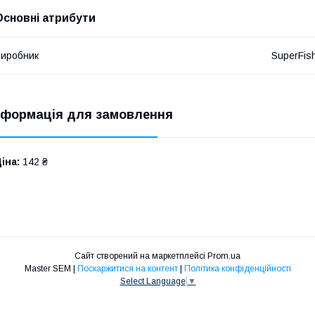
Основні атрибути
иробник
SuperFis
нформація для замовлення
іна:
142 ₴
Сайт створений на маркетплейсі
Prom.ua
Master SEM |
Поскаржитися на контент
|
Політика конфіденційності
Select Language
▼