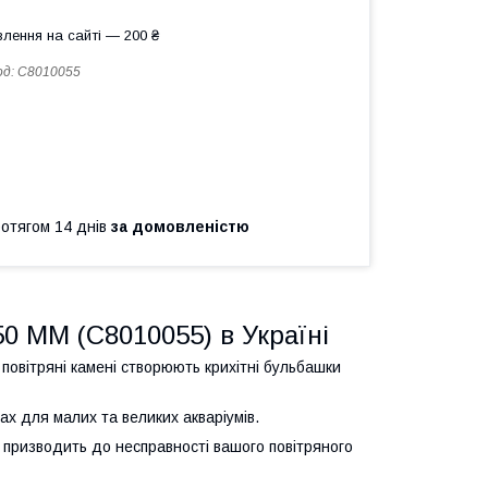
лення на сайті — 200 ₴
од:
C8010055
ротягом 14 днів
за домовленістю
 MM (C8010055) в Україні
 повітряні камені створюють крихітні бульбашки
пах для малих та великих акваріумів.
 призводить до несправності вашого повітряного