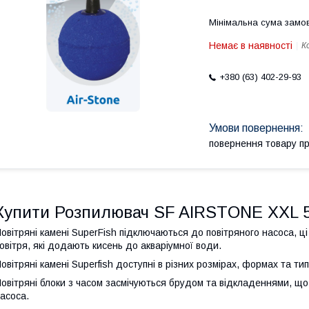
Мінімальна сума замов
Немає в наявності
К
+380 (63) 402-29-93
повернення товару п
Купити Розпилювач SF AIRSTONE XXL 50
овітряні камені SuperFish підключаються до повітряного насоса, ці
овітря, які додають кисень до акваріумної води.
овітряні камені Superfish доступні в різних розмірах, формах та ти
овітряні блоки з часом засмічуються брудом та відкладеннями, що
асоса.