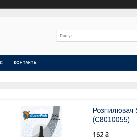
АС
КОНТАКТЫ
Розпилювач 
(C8010055)
162 ₴