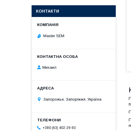
КОНТАКТИ
Master SEM
Михаил
П
Запорожье, Запоріжжя, Україна
п
П
П
н
+380 (63) 402-29-93