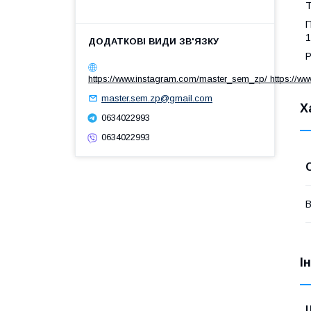
Т
П
1
Р
https://www.instagram.com/master_sem_zp/ https://w
master.sem.zp@gmail.com
Х
0634022993
0634022993
В
І
Ц