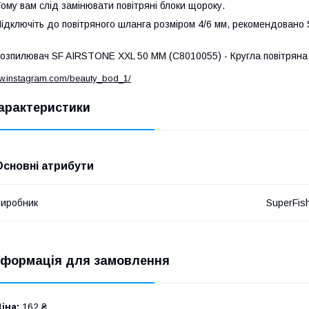
ому вам слід замінювати повітряні блоки щороку.
ідключіть до повітряного шланга розміром 4/6 мм, рекомендовано Sup
озпилювач SF AIRSTONE XXL 50 MM (C8010055) - Кругла повітряна к
ww.instagram.com/beauty_bod_1/
арактеристики
Основні атрибути
иробник
SuperFis
нформація для замовлення
іна:
162 ₴