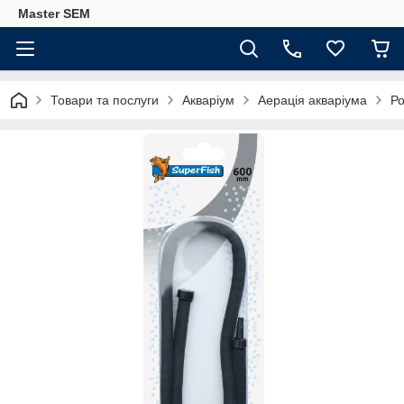
Master SEM
Товари та послуги
Акваріум
Аерація акваріума
Ро