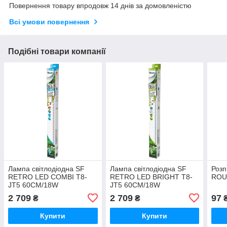
Повернення товару впродовж 14 днів за домовленістю
Всі умови повернення
Подібні товари компанії
Лампа світлодіодна SF
Лампа світлодіодна SF
Роз
RETRO LED COMBI T8-
RETRO LED BRIGHT T8-
ROU
JT5 60CM/18W
JT5 60CM/18W
(A4020375) для
(A4020305) для росту
2 709
2 709
97
₴
₴
посилення кольору
рослин
Купити
Купити