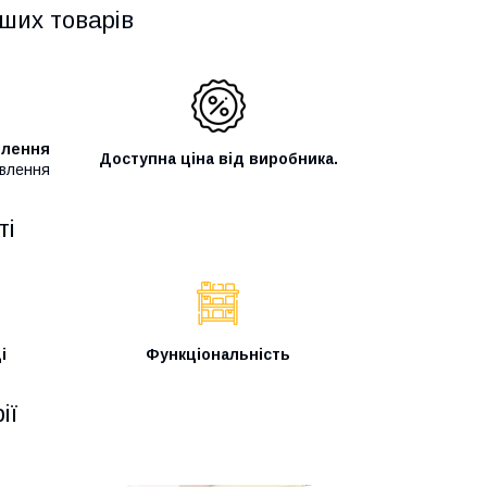
ших товарів
влення
Доступна ціна від виробника.
овлення
ті
і
Функціональність
ії