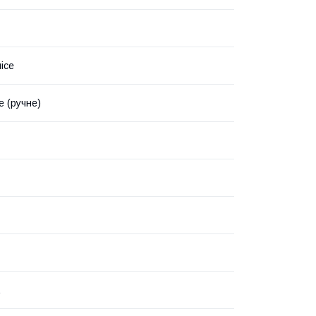
ісе
е (ручне)