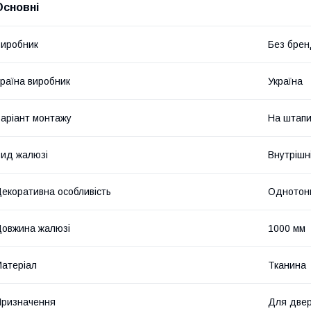
Основні
иробник
Без брен
раїна виробник
Україна
аріант монтажу
На штапи
ид жалюзі
Внутрішн
екоративна особливість
Однотон
овжина жалюзі
1000 мм
атеріал
Тканина
ризначення
Для двер