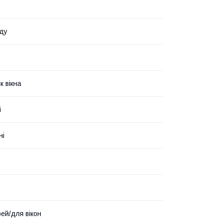
ду
к вікна
і
ні
ей/для вікон