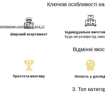
Ключові особливості на
ww.instagram.com/beauty_bod_1/
Індивідуальне вигото
Широкий асортимент
Будь-які розміри під зам
Відмінні якос
Простота монтажу
Легкість у догляд
3. Топ категор