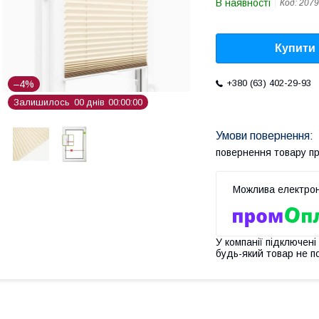
В наявності
Код:
2079
Купити
+380 (63) 402-29-93
–4%
Залишилось
0
0
днів
0
0
0
0
0
0
повернення товару п
У компанії підключені
будь-який товар не п