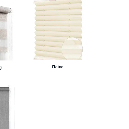
Плісе
)