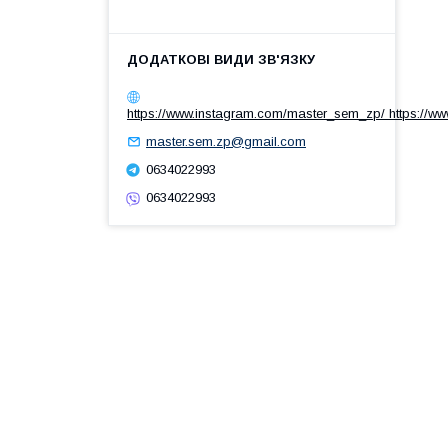
https://www.instagram.com/master_sem_zp/ https://w
master.sem.zp@gmail.com
0634022993
0634022993