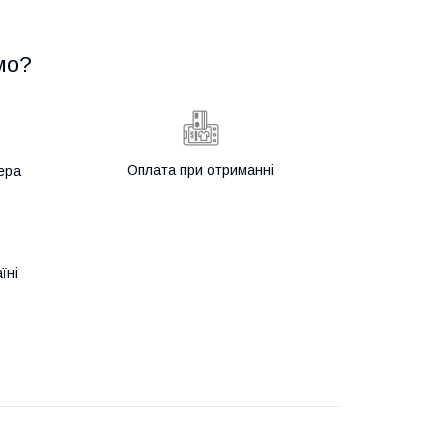
мо?
Оплата при отриманні
ера
їні