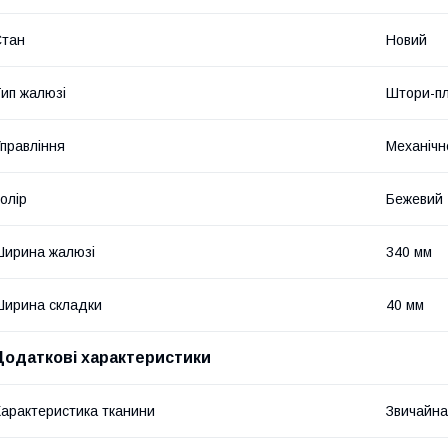
Стан
Новий
ип жалюзі
Штори-пл
правління
Механічн
олір
Бежевий
ирина жалюзі
340 мм
ирина складки
40 мм
Додаткові характеристики
арактеристика тканини
Звичайна