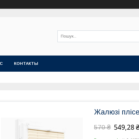
АС
КОНТАКТЫ
Жалюзі пліс
549,28 
570 ₴