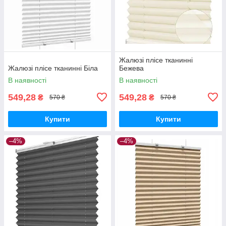
Жалюзі плісе тканинні
Жалюзі плісе тканинні Біла
Бежева
В наявності
В наявності
549,28
549,28
₴
₴
570 ₴
570 ₴
Купити
Купити
–4%
–4%