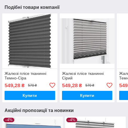
Подібні товари компанії
Жалюзі плісе тканинні
Жалюзі плісе тканинні
Жалю
Темно-Сіра
Сірий
Темн
549,28
549,28
549
₴
₴
570 ₴
570 ₴
Купити
Купити
Акційні пропозиції та новинки
–4%
–4%