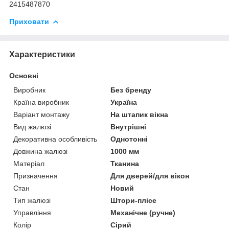
2415487870
Приховати
Характеристики
Основні
Виробник
Без бренду
Країна виробник
Україна
Варіант монтажу
На штапик вікна
Вид жалюзі
Внутрішні
Декоративна особливість
Однотонні
Довжина жалюзі
1000 мм
Матеріал
Тканина
Призначення
Для дверей/для вікон
Стан
Новий
Тип жалюзі
Штори-плісе
Управління
Механічне (ручне)
Колір
Сірий