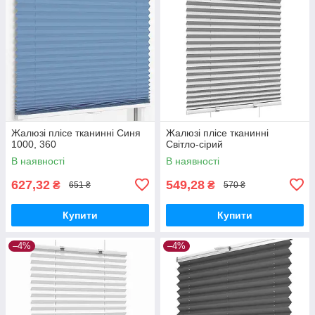
Жалюзі плісе тканинні Синя
Жалюзі плісе тканинні
1000, 360
Світло-сірий
В наявності
В наявності
627,32
549,28
₴
₴
651 ₴
570 ₴
Купити
Купити
–4%
–4%