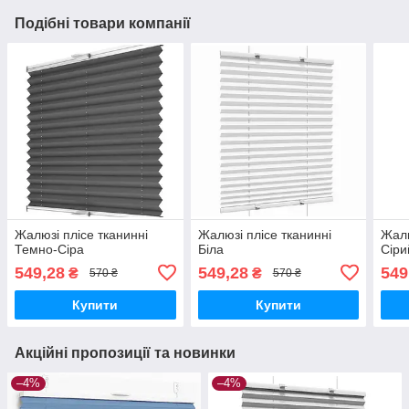
Подібні товари компанії
Жалюзі плісе тканинні
Жалюзі плісе тканинні
Жалю
Темно-Сіра
Біла
Сіри
549,28
549,28
549
₴
₴
570 ₴
570 ₴
Купити
Купити
Акційні пропозиції та новинки
–4%
–4%