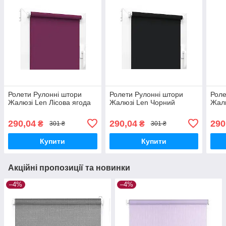
Ролети Рулонні штори
Ролети Рулонні штори
Роле
Жалюзі Len Лісова ягода
Жалюзі Len Чорний
Жалю
290,04
290,04
290
₴
₴
301 ₴
301 ₴
Купити
Купити
Акційні пропозиції та новинки
–4%
–4%