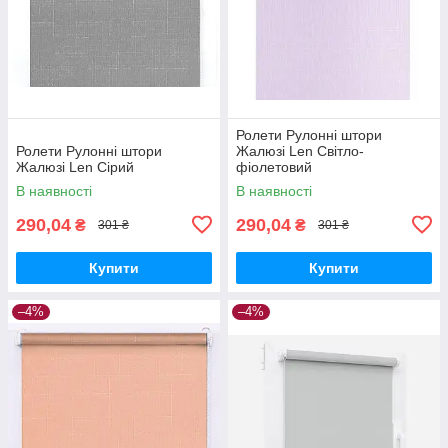
Ролети Рулонні штори
Ролети Рулонні штори
Жалюзі Len Світло-
Жалюзі Len Сірий
фіолетовий
В наявності
В наявності
290,04
290,04
₴
₴
301 ₴
301 ₴
Купити
Купити
–4%
–4%