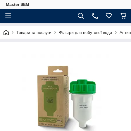
Master SEM
Товари та послуги
Фільтри для побутової води
Антин