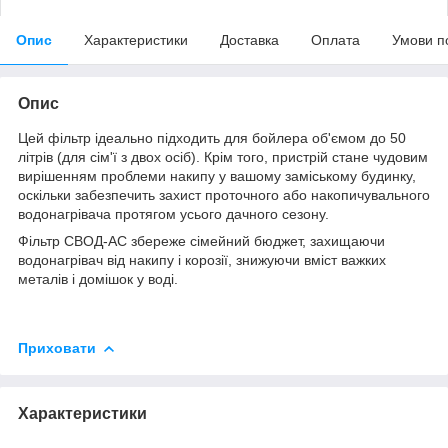
Опис
Характеристики
Доставка
Оплата
Умови п
Опис
Цей фільтр ідеально підходить для бойлера об'ємом до 50
літрів (для сім'ї з двох осіб). Крім того, пристрій стане чудовим
вирішенням проблеми накипу у вашому заміському будинку,
оскільки забезпечить захист проточного або накопичувального
водонагрівача протягом усього дачного сезону.
Фільтр СВОД-АС збереже сімейний бюджет, захищаючи
водонагрівач від накипу і корозії, знижуючи вміст важких
металів і домішок у воді.
Приховати
Характеристики