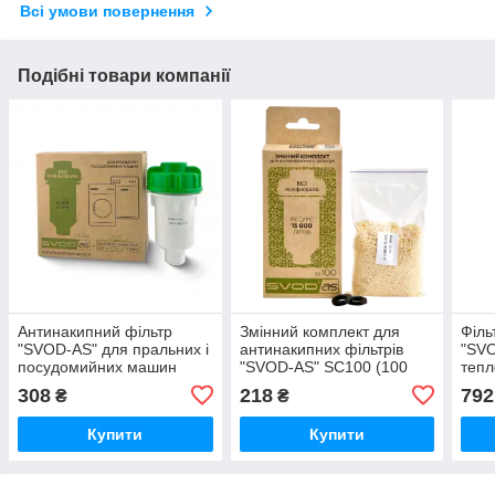
Всі умови повернення
Подібні товари компанії
Антинакипний фільтр
Змінний комплект для
Філь
"SVOD-AS" для пральних і
антинакипних фільтрів
"SV
посудомийних машин
"SVOD-AS" SC100 (100
тепл
мл)
308
218
792
₴
₴
Купити
Купити