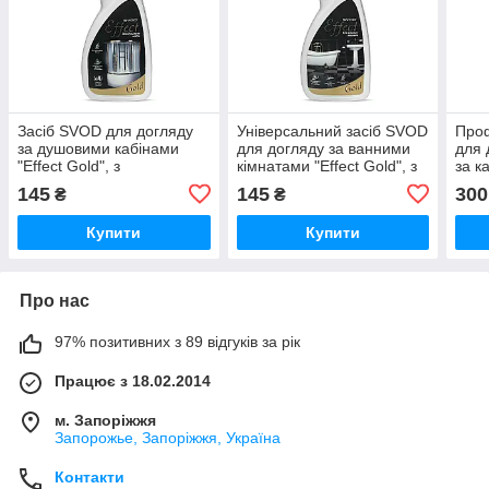
Засіб SVOD для догляду
Універсальний засіб SVOD
Про
за душовими кабінами
для догляду за ванними
для 
"Effect Gold", з
кімнатами "Effect Gold", з
за к
розпилювачем
розпилювачем
145
145
300
₴
₴
Купити
Купити
Про нас
97% позитивних з 89 відгуків за рік
Працює з 18.02.2014
м. Запоріжжя
Запорожье, Запоріжжя, Україна
Контакти