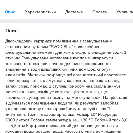
Опис
Характеристики
Доставка
Оплата
Умови п
Опис
Двоскладовий картридж пом'якшення з гранульованим
активованим вугіллям "SVOD BLU" являє собою
фільтрувальний елемент для комплексного очищення води: 1
ступінь: Гранульоване активоване вугілля зі шкаралупи
кокосового горіха призначене для високоефективного
видалення з води шкідливих хімічних домішок, сполук і
елементів. Він також покращує всі органолептичні властивості
води: прозорість, каламутність, колірність, наявність осаду,
запах, смак, присмак. 2 ступінь: Іонообмінна смола знижує
жорсткість води, заміщує солі кальцію та магнію, що
викликають утворення накипу, на молекули води. На цій стадії
відбувається пом'якшення води та, як результат, запобігає
утворенню накипу в електрочайнику та посуді після її
кип'ятіння. Технічні характеристики: Розмір 10" Ресурс до
5000 литров Робоча температура +4...+30 °C Робочий тиск 3,0
— 5,5 атм Картридж призначений для доочищення тільки
холодної водопровідної води. Ресурс і ступінь пом'якшення