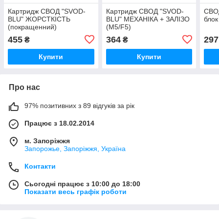
Картридж СВОД "SVOD-
Картридж СВОД "SVOD-
СВОД
BLU" ЖОРСТКІСТЬ
BLU" МЕХАНІКА + ЗАЛІЗО
блок
(покращенний)
(M5/F5)
455
364
297
₴
₴
Купити
Купити
Про нас
97% позитивних з 89 відгуків за рік
Працює з 18.02.2014
м. Запоріжжя
Запорожье, Запоріжжя, Україна
Контакти
Сьогодні працює з 10:00 до 18:00
Показати весь графік роботи