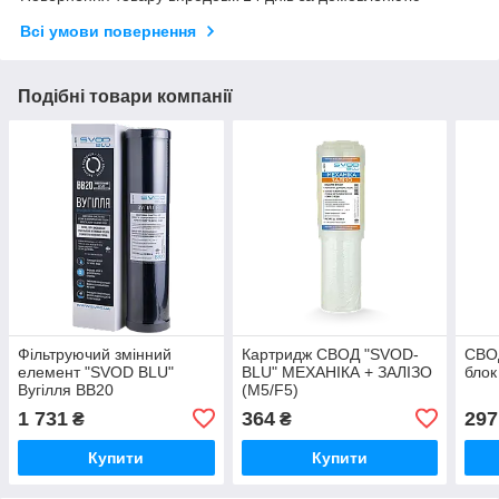
Всі умови повернення
Подібні товари компанії
Фільтруючий змінний
Картридж СВОД "SVOD-
СВОД
елемент "SVOD BLU"
BLU" МЕХАНІКА + ЗАЛІЗО
блок
Вугілля ВВ20
(M5/F5)
1 731
364
297
₴
₴
Купити
Купити