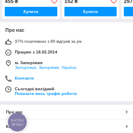
455
152
297
₴
₴
Купити
Купити
Про нас
97% позитивних з 89 відгуків за рік
Працює з 18.02.2014
м. Запоріжжя
Запорожье, Запоріжжя, Україна
Контакти
Сьогодні вихідний
Показати весь графік роботи
Про нас
КНОПКА
ЗВ'ЯЗКУ
Контакти