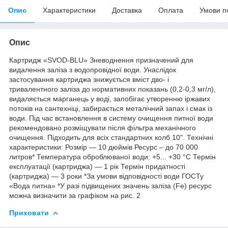
Опис
Характеристики
Доставка
Оплата
Умови п
Опис
Картридж «SVOD-BLU» Зневоднення призначений для
видалення заліза з водопровідної води. Унаслідок
застосування картриджа знижується вміст дво- і
тривалентного заліза до нормативних показань (0,2-0,3 мг/л),
видаляється марганець у воді, запобігає утворенню іржавих
потоків на сантехніці, забирається металічний запах і смак із
води. Під час встановлення в систему очищення питної води
рекомендовано розміщувати після фільтра механічного
очищення. Підходить для всіх стандартних колб 10". Технічні
характеристики: Розмір — 10 дюймів Ресурс – до 70 000
литров* Температура оброблюваної води: +5... +30 °С Термін
експлуатації (картриджа) — 1 рік Термін придатності
(картриджа) — 3 роки *За умови відповідності води ГОСТу
«Вода питна» *У разі підвищених значень заліза (Fe) ресурс
можна визначити за графіком на рис. 2
Приховати