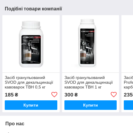
Подібні товари компанії
Засіб гранульований
Засіб гранульований
Зас
SVOD для декальцинації
SVOD для декальцинації
Prof
кавоварок ТВН 0,5 кг
кавоварок ТВН 1 кг
карб
відк
185
300
235
₴
₴
Купити
Купити
Про нас