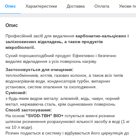
Опис
Характеристики
Доставка
Оплата
Умови п
Опис
Професійний засіб для видалення
карбонатно-кальцієвих і
залізоокисних відкладень, а також продуктів
мікробіології.
Сухий порошкоподібний продукт. Ефективно і безпечно
видаляє відкладення з усіх поверхонь нагріву.
Застосовується для очищення:
теплообмінників, котлів, газових колонок, а також всіх типів
водонагрівачів води, конденсаторів турбін, випарних
установок, систем опалення та охолодження.
Сумісний:
з будь-яким видом металу: алюміній, мідь, чавун, чорний
метал, нержавіюча сталь, крім оцинкованих поверхонь.
Спосіб застосування:
На основі
"SVOD-ТВН" BIO+
готуються миючі розчини
шляхом розчинення розрахункової кількості засобу в воді (1 кг
на 10 л води).
Розчин подається в систему і відбувається його циркуляція до