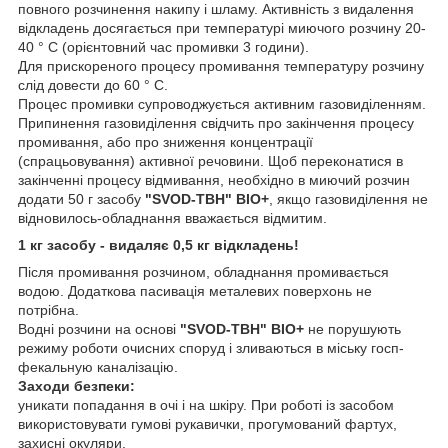
повного розчинення накипу і шламу. Активність з видалення
відкладень досягається при температурі миючого розчину 20-
40 ° C (орієнтовний час промивки 3 години).
Для прискореного процесу промивання температуру розчину
слід довести до 60 ° C.
Процес промивки супроводжується активним газовиділенням.
Припинення газовиділення свідчить про закінчення процесу
промивання, або про зниження концентрації
(спрацьовування) активної речовини. Щоб переконатися в
закінченні процесу відмивання, необхідно в миючий розчин
додати 50 г засобу
"SVOD-ТВН" BIO+
, якщо газовиділення не
відновилось-обладнання вважається відмитим.
1 кг засобу - видаляє 0,5 кг відкладень!
Після промивання розчином, обладнання промивається
водою. Додаткова пасивація металевих поверхонь не
потрібна.
Водні розчини на основі
"SVOD-ТВН" BIO+
не порушують
режиму роботи очисних споруд і зливаються в міську госп-
фекальную каналізацію.
Заходи безпеки:
уникати попадання в очі і на шкіру. При роботі із засобом
використовувати гумові рукавички, прогумований фартух,
захисні окуляри.