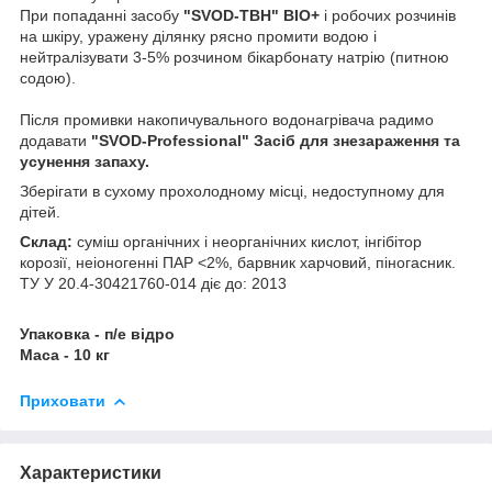
При попаданні засобу
"SVOD-ТВН" BIO+
і робочих розчинів
на шкіру, уражену ділянку рясно промити водою і
нейтралізувати 3-5% розчином бікарбонату натрію (питною
содою).
Після промивки накопичувального водонагрівача радимо
додавати
"SVOD-Professional" Засіб для знезараження та
усунення запаху.
Зберігати в сухому прохолодному місці, недоступному для
дітей.
Склад:
суміш органічних і неорганічних кислот, інгібітор
корозії, неіоногенні ПАР <2%, барвник харчовий, піногасник.
ТУ У 20.4-30421760-014 діє до: 2013
Упаковка - п/е відро
Маса - 10 кг
Приховати
Характеристики