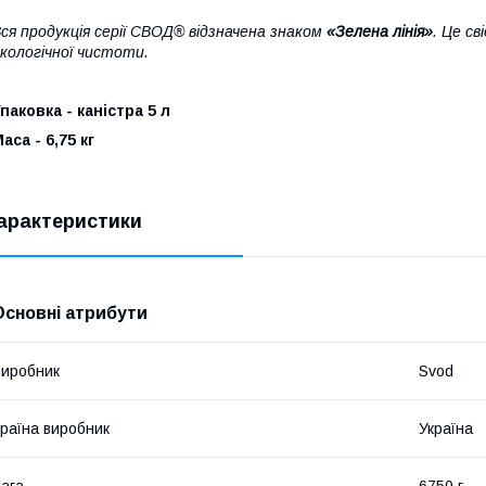
ся продукція серії СВОД® відзначена знаком
«Зелена лінія»
. Це св
кологічної чистоти.
паковка - каністра 5 л
аса - 6,75 кг
арактеристики
Основні атрибути
иробник
Svod
раїна виробник
Україна
ага
6750 г