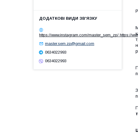
Р
М
к
https://www.instagram.com/master_sem_zp/ https://w
т
master.sem.zp@gmail.com
н
р
0634022993
0634022993
П
п
З
п
П
т
Ц