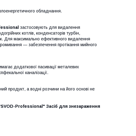
еплоенергетичного обладнання.
essional
застосовують для видалення
догрійних котлів, конденсаторів турбін,
вок. Для максимально ефективного видалення
 промивання — забезпечення протікання мийного
магає додаткової пасивації металевих
спфекальної каналізації.
ний продукт, а водні розчини на його основі не
"SVOD-Professional" Засіб для знезараження