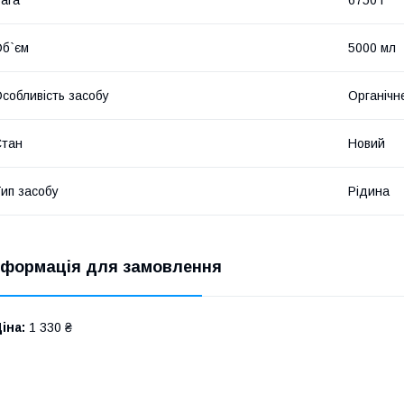
б`єм
5000 мл
собливість засобу
Органічн
Стан
Новий
ип засобу
Рідина
нформація для замовлення
іна:
1 330 ₴