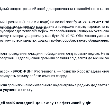
ідкий концентрований засіб для промивання теплообмінного та т
ийні розчини (1 л на 5 л води) на основі засобу
«SVOD-РВН" Prof
арбонатно-кальцієвих відкладень з поверхонь нагріву парових та во
ww.instagram.com/beauty_bod_1/
рубопроводів теплових мереж, теплообмінників і випарних устано
акипу температура розчину має бути 20-40 ºС. Обов'язкова умова
озчину по всіх каналах, ходах і трубах оброблюваного обладнання.
ісля проведення очищення обладнання слід промити водою. Не ви
оверхонь. Відпрацьовані промивні розчини слід злити до міської го
асоби
«SVOD-РВН" Professional
— повністю біорозкладний хіміч
орушують режиму роботи очисних споруд.
ісля промивки накопичувального водонагрівача радимо додавати
а усунення запаху.
ей засіб нещадний до накипу та ефективний у дії!