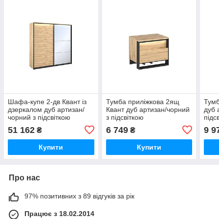
Шафа-купе 2-дв Квант із
Тумба приліжкова 2ящ
Тумб
дзеркалом дуб артизан/
Квант дуб артизан/чорний
дуб 
чорний з підсвіткою
з підсвіткою
підс
51 162
6 749
9 9
₴
₴
Купити
Купити
Про нас
97% позитивних з 89 відгуків за рік
Працює з 18.02.2014