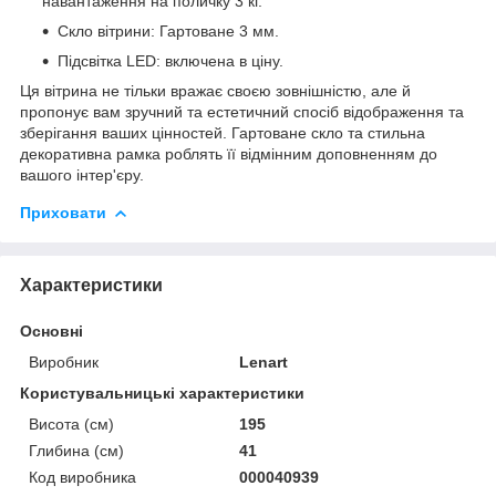
навантаження на поличку 3 кг.
Скло вітрини: Гартоване 3 мм.
Підсвітка LED: включена в ціну.
Ця вітрина не тільки вражає своєю зовнішністю, але й
пропонує вам зручний та естетичний спосіб відображення та
зберігання ваших цінностей. Гартоване скло та стильна
декоративна рамка роблять її відмінним доповненням до
вашого інтер'єру.
Приховати
Характеристики
Основні
Виробник
Lenart
Користувальницькі характеристики
Висота (см)
195
Глибина (см)
41
Код виробника
000040939