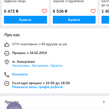
підвісна гікорі
чорний з підсвіткою
Белл
до 
5 472
6 536
1 4
₴
₴
Купити
Купити
Про нас
97% позитивних з 89 відгуків за рік
Працює з 18.02.2014
м. Запоріжжя
Запорожье, Запоріжжя, Україна
Контакти
Сьогодні працює з 10:00 до 18:00
Показати весь графік роботи
Про нас
КНОПКА