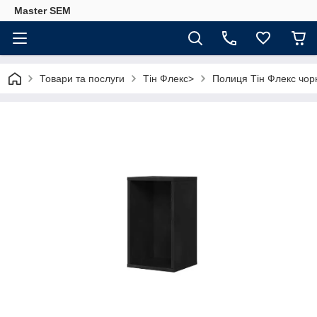
Master SEM
Товари та послуги
Тін Флекс>
Полиця Тін Флекс чор