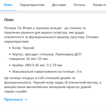
Опис
Характеристики
Доставка
Оплата
Умови п
Опис
Полиця Тін Флекс у чорному кольорі - це стильне та
практичне рішення для вашого інтер'єру, яке додає
елегантності та функціональності вашому простору. Основні
характеристики:
Колір: Чорний.
Корпус, фасади і стільниці: Ламінована ДСП
товщиною 16 мм і 22 мм.
Крайка: ABS 0,45 мм; S 1,70 мм.
Максимальне навантаження на полицю: 3 кг.
Ця полиця поєднує в собі стильний дизайн та
функціональність. Чорний колір надає їй елегантний вигляд, а
використання високоякісних матеріалів гарантує довгий
термін служби.
Приховати