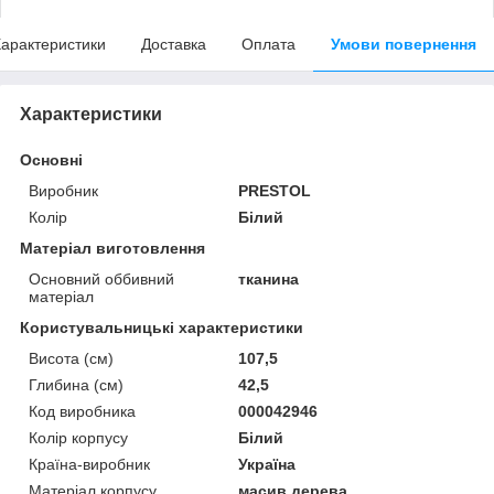
арактеристики
Доставка
Оплата
Умови повернення
Характеристики
Основні
Виробник
PRESTOL
Колір
Білий
Матеріал виготовлення
Основний оббивний
тканина
матеріал
Користувальницькі характеристики
Висота (см)
107,5
Глибина (см)
42,5
Код виробника
000042946
Колір корпусу
Білий
Країна-виробник
Україна
Матеріал корпусу
масив дерева