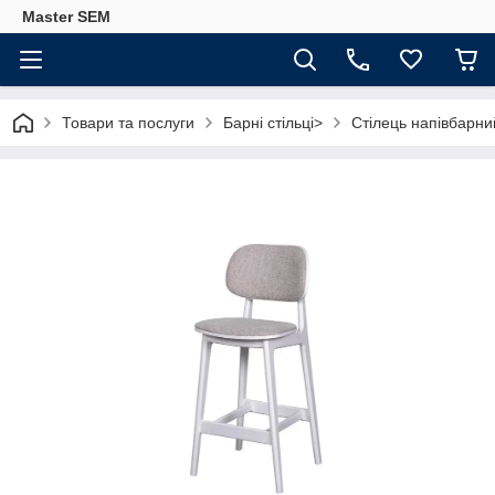
Master SEM
Товари та послуги
Барні стільці>
Стілець напівбарний