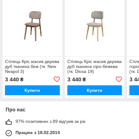
Стілець Кріс масив дерева
Стілець Кріс масив дерева
Стіл
дуб тканина беж (тк. New
дуб тканина сіро-бежева
горі
Neapol 3)
(тк. Diosa 19)
(тк. 
3 440
3 440
3 4
₴
₴
Купити
Купити
Про нас
97% позитивних з 89 відгуків за рік
Працює з 18.02.2014