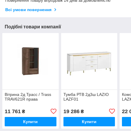
Повернення товару впродовж 14 днів за домовленістю
Всі умови повернення
Подібні товари компанії
Вітрина 2д Трасс / Trass
Тумба РТВ 2д3ш LAZIO
Комо
TRAV621R права
LAZF01
LAZ
11 761
19 286
22 
₴
₴
Купити
Купити