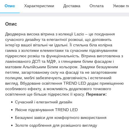
Опис
Характеристики
Доставка
Оплата
Умови п
Опис
Дводверна висока вітрина з колекції Lazio – це поєднання
сучасного дизайну та елегантної розкоші, що доповнить
інтер'єр вашої вітальні чи їдальні. Її стильна біла колірна
гамма з золотими елементами та сучасним підсвічуванням
підкреслює розкіш та функціональність. Вітрина виготовлена з
ламінованого ДСП та МДФ, з глянцевим білим фасадом і
матовим Альпійським Білим кольором. Завдяки безшумним
петлям, загартованому склу на фасаді та не загартованим
полицям, меблі забезпечують довговічність і естетичний
вигляд. Вбудоване освітлення TREND LED додає приміщенню
особливого ефекту, а можливість додаткового точкового
освітлення ще більше підкреслює її красу.
Переваги:
Сучасний і елегантний дизайн
Якісне підсвічування TREND LED
Безшумні завіси для комфортного використання
Золоте оздоблення для розкішного вигляду