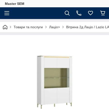
Master SEM
Товари та послуги
Лаціо>
Вітрина 2д Лаціо / Lazio 