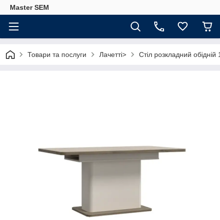
Master SEM
Товари та послуги
Лачетті>
Стіл розкладний обідній 