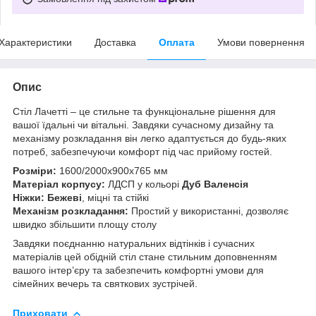
Характеристики
Доставка
Оплата
Умови повернення
Опис
Стіл Лачетті – це стильне та функціональне рішення для
вашої їдальні чи вітальні. Завдяки сучасному дизайну та
механізму розкладання він легко адаптується до будь-яких
потреб, забезпечуючи комфорт під час прийому гостей.
Розміри:
1600/2000x900x765 мм
Матеріал корпусу:
ЛДСП у кольорі
Дуб Валенсія
Ніжки:
Бежеві
, міцні та стійкі
Механізм розкладання:
Простий у використанні, дозволяє
швидко збільшити площу столу
Завдяки поєднанню натуральних відтінків і сучасних
матеріалів цей обідній стіл стане стильним доповненням
вашого інтер’єру та забезпечить комфортні умови для
сімейних вечерь та святкових зустрічей.
Приховати