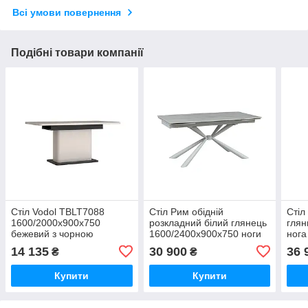
Всі умови повернення
Подібні товари компанії
Стіл Vodol TBLT7088
Стіл Рим обідній
Стіл
1600/2000x900x750
розкладний білий глянець
глян
бежевий з чорною
1600/2400x900x750 ноги
нога
окантовкою
білі
14 135
30 900
36 
₴
₴
Купити
Купити