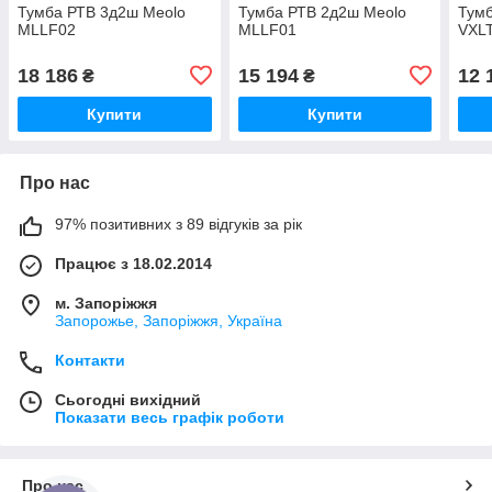
Тумба РТВ 3д2ш Meolo
Тумба РТВ 2д2ш Meolo
Тумб
MLLF02
MLLF01
VXL
18 186
15 194
12 
₴
₴
Купити
Купити
Про нас
97% позитивних з 89 відгуків за рік
Працює з 18.02.2014
м. Запоріжжя
Запорожье, Запоріжжя, Україна
Контакти
Сьогодні вихідний
Показати весь графік роботи
Про нас