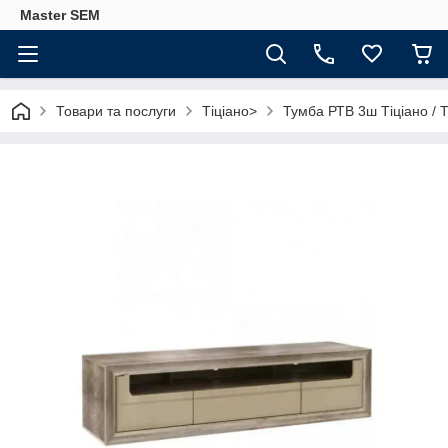
Master SEM
Товари та послуги
Тіціано>
Тумба РТВ 3ш Тіціано / 