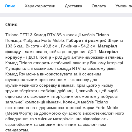
Опис
Характеристики
Доставка
Оплата
Умови п
Опис
Tiziano TZT13 Комод RTV 3S з колекції меблів Tiziano
Польща. Фабрика Forte Meble.
Габаритні розміри:
Ширина -
193,6 см., Висота - 49,8 см., Глибина - 54,2 см.
Матеріал
фасаду
- ламінована, стійка до подряпин ДСП.
Матеріал
корпусу
- ЛДСП.
Колір
- p82 дуб античний/бежевий глянець.
Комод Tiziano створить особливий акцент у Вашому інтер'єрі.
Функціональні можливості комода RTV на високому рівні.
Комод Rtv можна використовувати за її основним
функціональним призначенням - як основу для
мультимедійного осередку в кімнаті. Крім цього у ньому
зручно зберігати необхідні дрібниці. І, звичайно, цей виріб
одночасно є важливим інтер'єрним елементом у побудові
загальної композиції кімнати. Колекція меблів Tiziano
виготовлена на підприємствах торгової марки Forte Meble
(Меблі Форте) за допомогою сучасного високотехнологічного
обладнання та з якісних матеріалів, що відповідають
європейським та світовим гігієнічним та екологічним
стандартам.