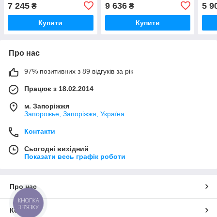
7 245
9 636
5 9
₴
₴
Купити
Купити
Про нас
97% позитивних з 89 відгуків за рік
Працює з 18.02.2014
м. Запоріжжя
Запорожье, Запоріжжя, Україна
Контакти
Сьогодні вихідний
Показати весь графік роботи
Про нас
КНОПКА
ЗВ'ЯЗКУ
Контакти