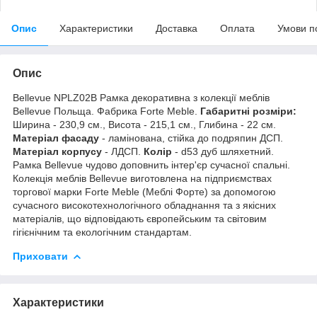
Опис
Характеристики
Доставка
Оплата
Умови п
Опис
Bellevue NPLZ02B Рамка декоративна з колекції меблів
Bellevue Польща. Фабрика Forte Meble.
Габаритні розміри:
Ширина - 230,9 см., Висота - 215,1 см., Глибина - 22 см.
Матеріал фасаду
- ламінована, стійка до подряпин ДСП.
Матеріал корпусу
- ЛДСП.
Колір
- d53 дуб шляхетний.
Рамка Bellevue чудово доповнить інтер'єр сучасної спальні.
Колекція меблів Bellevue виготовлена на підприємствах
торгової марки Forte Meble (Меблі Форте) за допомогою
сучасного високотехнологічного обладнання та з якісних
матеріалів, що відповідають європейським та світовим
гігієнічним та екологічним стандартам.
Приховати
Характеристики