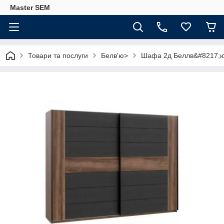
Master SEM
Товари та послуги
Белв'ю>
Шафа 2д Беллв&#8217;ю