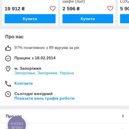
шафи (3шт)
LUX
19 912
2 596
5 9
₴
₴
Купити
Купити
Про нас
97% позитивних з 89 відгуків за рік
Працює з 18.02.2014
м. Запоріжжя
Запорожье, Запоріжжя, Україна
Контакти
Сьогодні вихідний
Показати весь графік роботи
Про нас
КНОПКА
ЗВ'ЯЗКУ