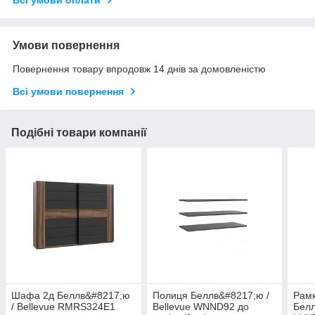
Всі умови оплати
Умови повернення
Повернення товару впродовж 14 днів за домовленістю
Всі умови повернення
Подібні товари компанії
Шафа 2д Беллв&#8217;ю
Полиця Беллв&#8217;ю /
Рамк
/ Bellevue RMRS324E1
Bellevue WNND92 до
Белл