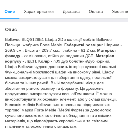
Опис
Характеристики
Доставка
Оплата
Умови п
Опис
Bellevue BLQS128E1 Шафа 2D з колекції меблів Bellevue
Польща. Фабрика Forte Meble.
Габаритні розміри:
Ширина -
269,9 см., Висота - 209,7 см., Глибина - 61,2 см.
Матеріал
фасаду
- ламінована, стійка до подряпин ДСП.
Матеріал
корпусу
- ЛДСП.
Колір
- n09 дуб болотний/дуб чорний.
Шафа Bellevue чудово доповнить інтер'єр сучасної спальні.
Функціональні можливості шафи на високому рівні. Шафу
можна використовувати для зберігання одягу, постільної
білизни та інших речей. В ній передбачені місця для
зберігання різного розміру та формату. Це дозволяє
продуктивно використовувати весь об'єм шафи. Її можна
використовувати як окремий елемент, або у складі колекції.
Колекція меблів Bellevue виготовлена на підприємствах
торгової марки Forte Meble (Меблі Форте) за допомогою
сучасного високотехнологічного обладнання та з якісних
матеріалів, що відповідають європейським та світовим
гігієнічним та екологічним стандартам.