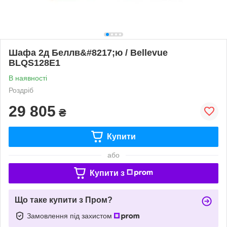
Шафа 2д Беллв&#8217;ю / Bellevue
BLQS128E1
В наявності
Роздріб
29 805
₴
Купити
або
Купити з
Що таке купити з Пром?
Замовлення під захистом