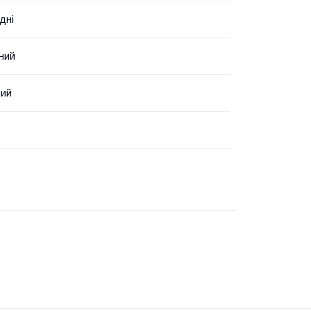
дні
ний
ний