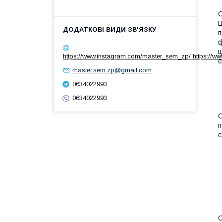
С
Ш
п
ф
ц
https://www.instagram.com/master_sem_zp/ https://w
с
master.sem.zp@gmail.com
0634022993
0634022993
С
п
с
С