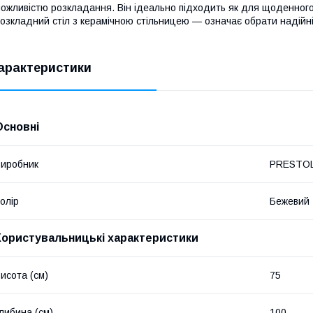
ожливістю розкладання. Він ідеально підходить як для щоденного 
озкладний стіл з керамічною стільницею — означає обрати надійніст
арактеристики
Основні
иробник
PRESTO
олір
Бежевий
Користувальницькі характеристики
исота (см)
75
либина (см)
100