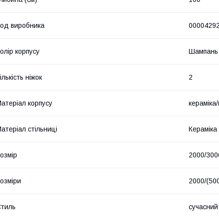
од виробника
0000429
олір корпусу
Шампань
ількість ніжок
2
атеріал корпусу
кераміка
атеріал стільниці
Кераміка
озмір
2000/300
озміри
2000/(50
тиль
сучасний