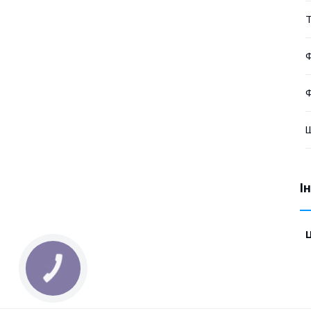
Т
Ф
Ф
Ш
І
Ц