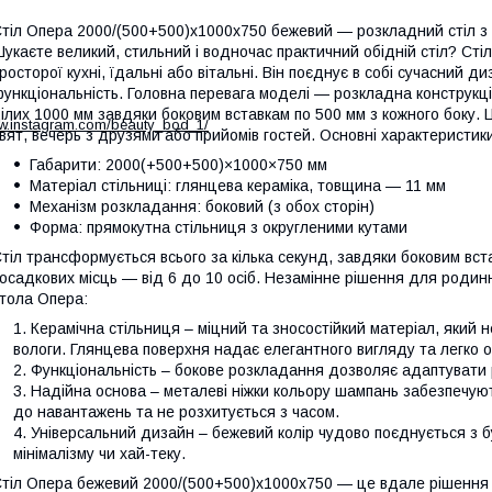
тіл Опера 2000/(500+500)х1000х750 бежевий — розкладний стіл з 
укаєте великий, стильний і водночас практичний обідній стіл? Ст
росторої кухні, їдальні або вітальні. Він поєднує в собі сучасний д
ункціональність. Головна перевага моделі — розкладна конструкці
ілих 1000 мм завдяки боковим вставкам по 500 мм з кожного боку.
ww.instagram.com/beauty_bod_1/
вят, вечерь з друзями або прийомів гостей. Основні характеристик
Габарити: 2000(+500+500)×1000×750 мм
Матеріал стільниці: глянцева кераміка, товщина — 11 мм
Механізм розкладання: боковий (з обох сторін)
Форма: прямокутна стільниця з округленими кутами
тіл трансформується всього за кілька секунд, завдяки боковим вст
осадкових місць — від 6 до 10 осіб. Незамінне рішення для родинн
тола Опера:
Керамічна стільниця – міцний та зносостійкий матеріал, який 
вологи. Глянцева поверхня надає елегантного вигляду та легко 
Функціональність – бокове розкладання дозволяє адаптувати ро
Надійна основа – металеві ніжки кольору шампань забезпечують 
до навантажень та не розхитується з часом.
Універсальний дизайн – бежевий колір чудово поєднується з бу
мінімалізму чи хай-теку.
тіл Опера бежевий 2000/(500+500)х1000х750 — це вдале рішення дл