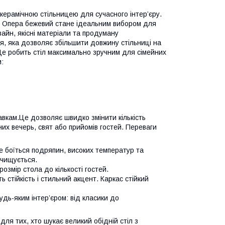
керамічною стільницею для сучасного інтер’єру.
іл Опера бежевий стане ідеальним вибором для
изайн, якісні матеріали та продуману
я, яка дозволяє збільшити довжину стільниці на
 Це робить стіл максимально зручним для сімейних
и:
авкам.Це дозволяє швидко змінити кількість
их вечерь, свят або прийомів гостей. Переваги
не боїться подряпин, високих температур та
очищується.
змір стола до кількості гостей.
стійкість і стильний акцент. Каркас стійкий
дь-яким інтер’єром: від класики до
я тих, хто шукає великий обідній стіл з