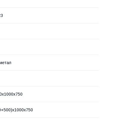
23
/метал
0х1000х750
0+500)х1000х750