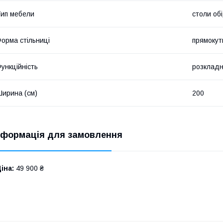
ип мебели
столи обі
орма стільниці
прямокут
ункційність
розклад
ирина (см)
200
нформація для замовлення
іна:
49 900 ₴